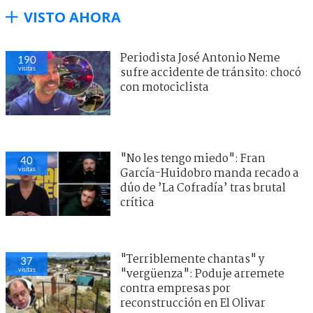
VISTO AHORA
Periodista José Antonio Neme
193
visitas
sufre accidente de tránsito: chocó
con motociclista
"No les tengo miedo": Fran
45
visitas
García-Huidobro manda recado a
dúo de ’La Cofradía’ tras brutal
crítica
"Terriblemente chantas" y
40
visitas
"vergüenza": Poduje arremete
contra empresas por
reconstrucción en El Olivar