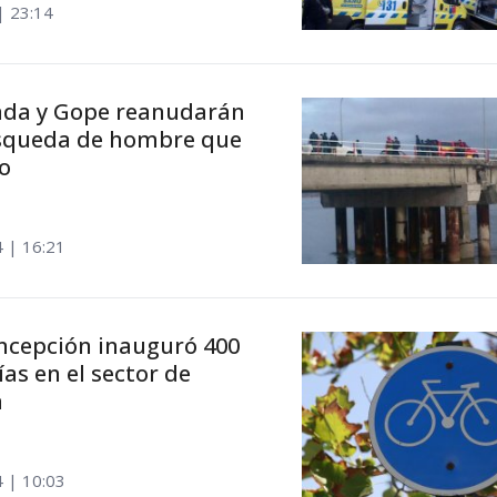
| 23:14
da y Gope reanudarán
úsqueda de hombre que
ío
4 | 16:21
ncepción inauguró 400
ías en el sector de
a
4 | 10:03