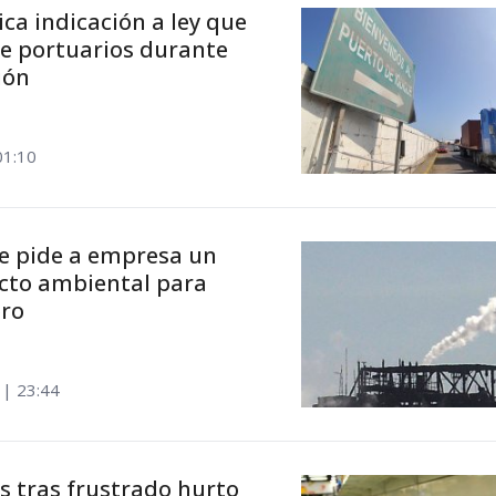
ica indicación a ley que
de portuarios durante
ión
01:10
e pide a empresa un
cto ambiental para
ero
 | 23:44
s tras frustrado hurto