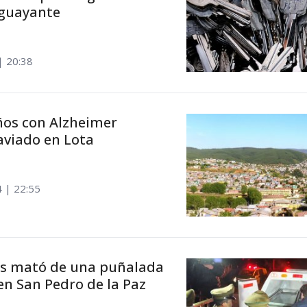
iguayante
| 20:38
os con Alzheimer
viado en Lota
4 | 22:55
os mató de una puñalada
en San Pedro de la Paz