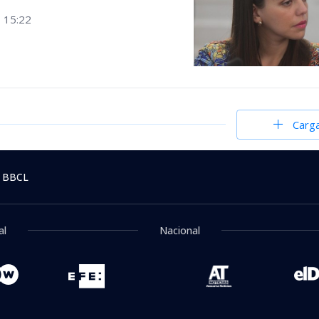
 15:22
Carg
 BBCL
al
Nacional