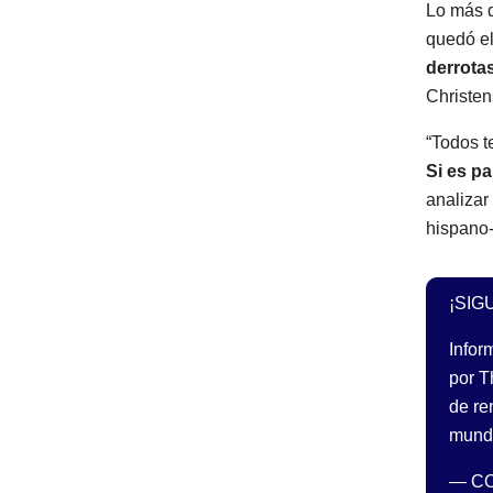
Lo más d
quedó e
derrotas
Christen
“Todos t
Si es pa
analizar
hispano-
¡SIG
Info
por T
de re
mundi
— C