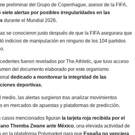
me preliminar del
Grupo de Copenhague
, asesor de la FIFA,
ó
siete alertas por posibles irregularidades en las
s
durante el Mundial 2026.
tas se conocieron justo después de que la FIFA asegurara que
tó indicios de manipulación en ninguno de los 104 partidos
o.
cedentes fueron revelados por
The Athletic
, que tuvo acceso
umen del documento elaborado por este organismo
ional
dedicado a monitorear la integridad de las
ciones deportivas.
 medio, las alertas surgieron tras analizar movimientos
s en mercados de apuestas y plataformas de predicción.
s casos mencionados figuran
la tarjeta roja recibida por el
cano Themba Zwane ante México
, una elevada actividad de
 en la plataforma Polymarket para que
España no venciera