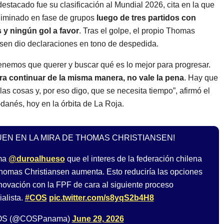
estacado fue su clasificación al Mundial 2026, cita en la que
liminado en fase de grupos
luego de tres partidos con
 y ningún gol a favor
. Tras el golpe, el propio Thomas
sen dio declaraciones en tono de despedida.
enemos que querer y buscar qué es lo mejor para progresar.
ra continuar de la misma manera, no vale la pena
. Hay que
 las cosas y, por eso digo, que se necesita tiempo”, afirmó el
danés, hoy en la órbita de La Roja.
UEN EN LA MIRA DE THOMAS CHRISTIANSEN!
rma
@duroalhueso
que el interes de la federación chilena
homas Christiansen aumenta. Esto reduciría las opciones
novación con la FPF de cara al siguiente proceso
alista.
#COS
pic.twitter.com/s8yqS2b4H8
OS (@COSPanama)
June 29, 2026