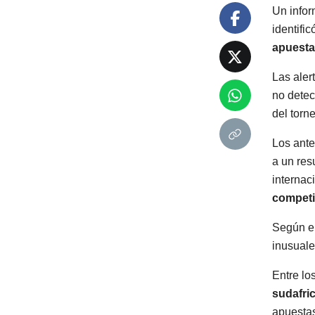
Un infor
identific
apuesta
Las aler
no detec
del torne
Los ante
a un res
internac
competi
Según el
inusuale
Entre lo
sudafri
apuestas