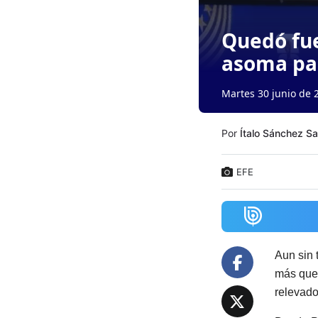
Quedó fue
asoma par
Martes 30 junio de 
Por
Ítalo Sánchez S
EFE
Aun sin 
más que
relevado