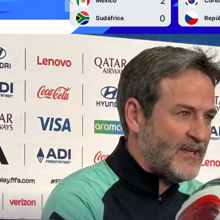
2
México
Corea
0
Sudáfrica
Repú