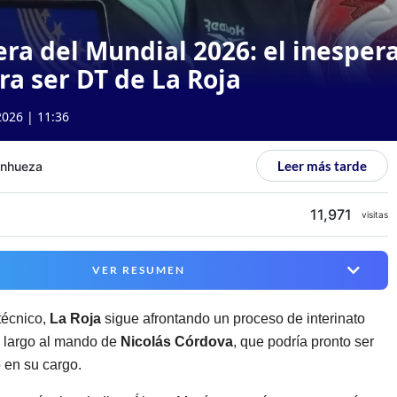
ra del Mundial 2026: el inesper
a ser DT de La Roja
2026 | 11:36
Leer más tarde
anhueza
11,971
visitas
VER RESUMEN
técnico,
La Roja
sigue afrontando un proceso de interinato
 largo al mando de
Nicolás Córdova
, que podría pronto ser
 en su cargo.