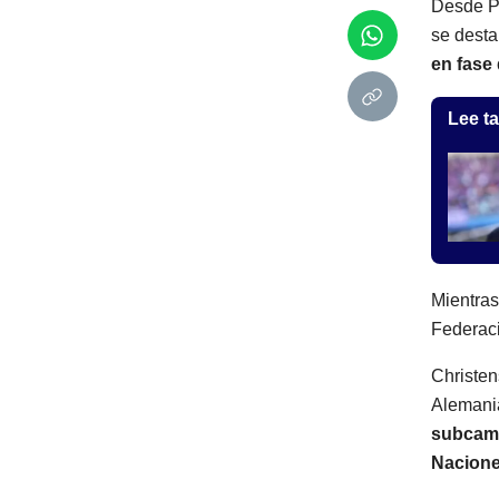
Desde Pa
se dest
en fase 
Lee ta
Mientras
Federaci
Christen
Alemania
subcamp
Nacion