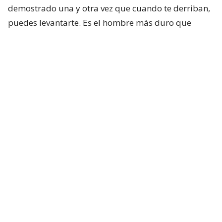
demostrado una y otra vez que cuando te derriban,
puedes levantarte. Es el hombre más duro que
conozco”, sinceró.
Lee también...
Senado de EEUU declara en
desacato a Anthony Fauci, médico
que lideró lucha contra la
pandemia en 2020
En la misiva también abordó el polémico debate
presidencial de las elecciones de 2024. Cabe
recordar que, tras ese episodio, Biden retiró su
candidatura y fue reemplazado por Kamala Harris.
Hunter contó que siguió el debate desde su casa en