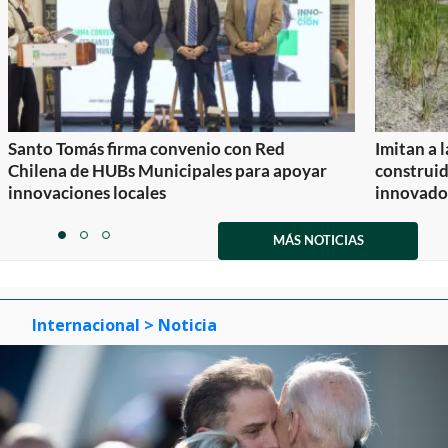
Santo Tomás firma convenio con Red
Imitan a 
Chilena de HUBs Municipales para apoyar
construi
innovaciones locales
innovador
Item
1
MÁS NOTICIAS
item
item
item
of
0
1
2
3
Internacional
> Noticia