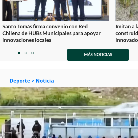
Santo Tomás firma convenio con Red
Imitan a 
Chilena de HUBs Municipales para apoyar
construi
innovaciones locales
innovador
Item
1
MÁS NOTICIAS
item
item
item
of
0
1
2
3
Deporte
> Noticia