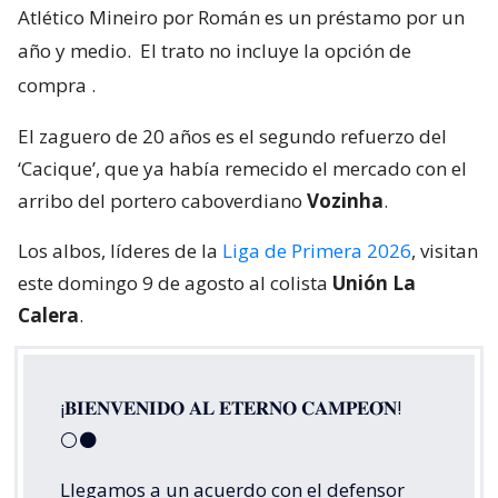
Atlético Mineiro por Román es un préstamo por un
año y medio.
El trato no incluye la opción de
compra
.
El zaguero de 20 años es el segundo refuerzo del
‘Cacique’, que ya había remecido el mercado con el
arribo del portero caboverdiano
Vozinha
.
Los albos, líderes de la
Liga de Primera 2026
, visitan
este domingo 9 de agosto al colista
Unión La
Calera
.
¡𝐁𝐈𝐄𝐍𝐕𝐄𝐍𝐈𝐃𝐎 𝐀𝐋 𝐄𝐓𝐄𝐑𝐍𝐎 𝐂𝐀𝐌𝐏𝐄𝐎́𝐍!
⚪⚫
Llegamos a un acuerdo con el defensor