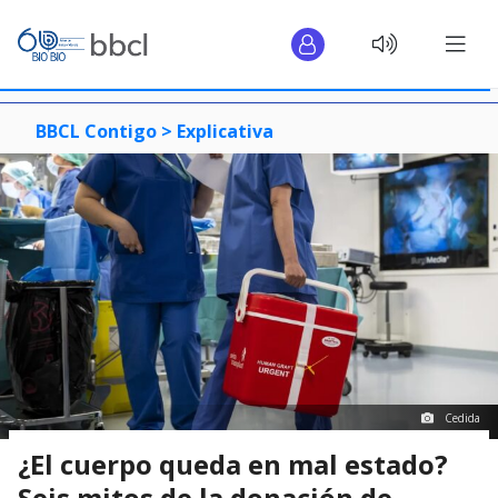
BBCL Contigo >
Explicativa
Cedida
¿El cuerpo queda en mal estado?
Seis mitos de la donación de