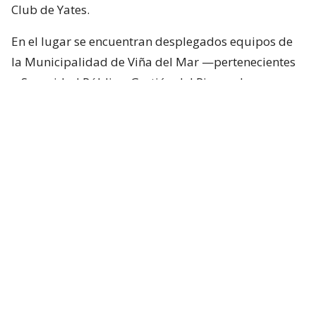
Club de Yates.
En el lugar se encuentran desplegados equipos de
la Municipalidad de Viña del Mar —pertenecientes
a Seguridad Pública, Gestión del Riesgo de
Desastres y Operaciones—, quienes trabajan en el
despeje y aseguramiento de la vía con apoyo de
cuatro camiones tolva, un cargador frontal y una
retroexcavadora.
Lee también...
"Terriblemente chantas" y
"vergüenza": Poduje arremete
contra empresas por
reconstrucción en El Olivar