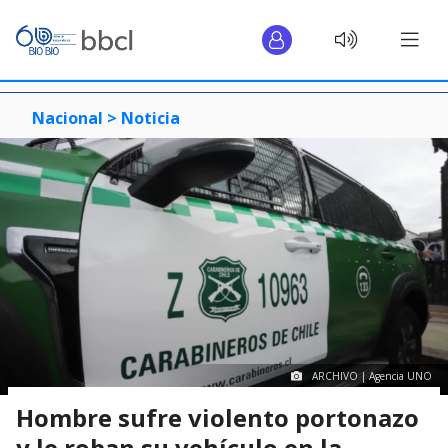
Nacional >
Noticia
ARCHIVO | Agencia UNO
Hombre sufre violento portonazo
y le roban su vehículo en la