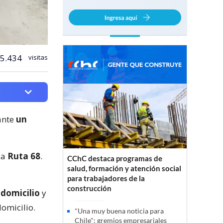
5.434
visitas
ante
un
la
Ruta 68
.
CChC destaca programas de
salud, formación y atención social
para trabajadores de la
construcción
 domicilio
y
domicilio.
"Una muy buena noticia para
Chile": gremios empresariales