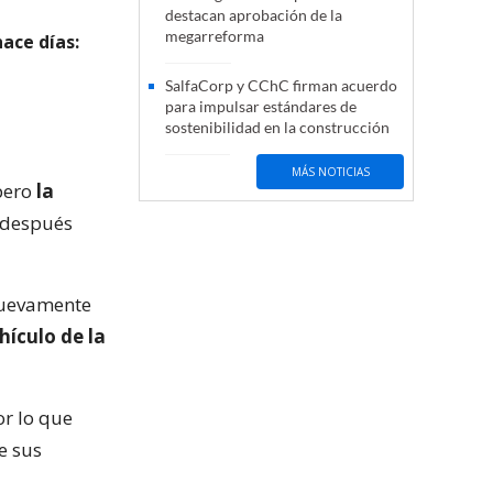
destacan aprobación de la
megarreforma
ace días:
SalfaCorp y CChC firman acuerdo
para impulsar estándares de
sostenibilidad en la construcción
MÁS NOTICIAS
 pero
la
s después
 nuevamente
hículo de la
or lo que
e sus