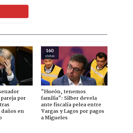
160
visitas
 senador
"Hueón, tenemos
 pareja por
familia": Silber devela
tras
ante fiscalía pelea entre
n daños en
Vargas y Lagos por pagos
o
a Migueles