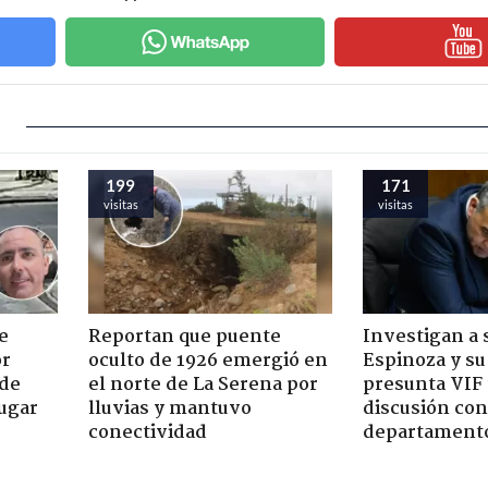
199
171
visitas
visitas
e
Reportan que puente
Investigan a
or
oculto de 1926 emergió en
Espinoza y su
 de
el norte de La Serena por
presunta VIF 
jugar
lluvias y mantuvo
discusión co
conectividad
departament