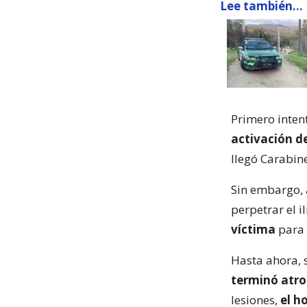
Lee también...
Primero intent
activación d
llegó Carabine
Sin embargo, 
perpetrar el il
víctima
para 
Hasta ahora, 
terminó atro
lesiones,
el h