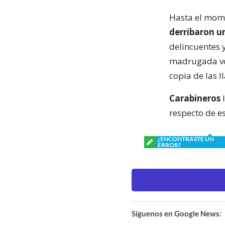
Hasta el mom
derribaron u
delincuentes y
madrugada vol
copia de las ll
Carabineros
l
respecto de es
¿ENCONTRASTE UN
ERROR?
Síguenos en Google News: