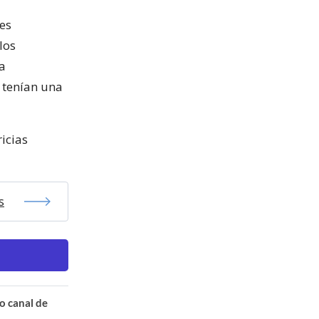
es
los
ta
 tenían una
ricias
s
o canal de