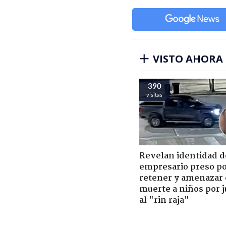
VISTO AHORA
390
visitas
Revelan identidad d
empresario preso p
retener y amenazar
muerte a niños por 
al "rin raja"