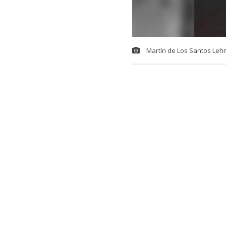
Martín de Los Santos Le
Resumen generado c
revisado por el aut
Martín de lo
Guillermo Oy
amenazas, re
agresión al 
detención. L
drogado en 