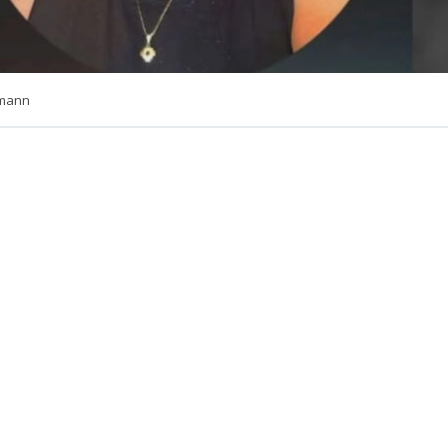
hmann
VER RESUMEN
on una herramienta de Inteligencia Artificial desarrollada por BioBioChile y
or de este artículo.
s Santos, formalizado por agredir al conserje
arzón en Vitacura, se querelló por lesiones graves y
latando dos golpizas sufridas: una antes de la
conserje y otra al día siguiente del control de
a querella sugiere que De los Santos pudo haber sido
un club nocturno, siendo posteriormente golpeado p