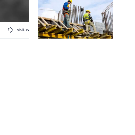
visitas
CChC destaca programas de
salud, formación y atención social
para trabajadores de la
construcción
"Una muy buena noticia para
Chile": gremios empresariales
destacan aprobación de la
megarreforma
SalfaCorp y CChC firman acuerdo
para impulsar estándares de
sostenibilidad en la construcción
MÁS NOTICIAS
or