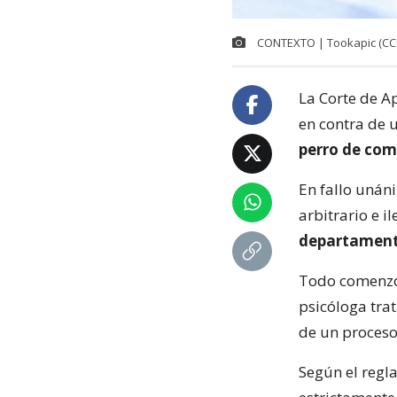
CONTEXTO | Tookapic (CC
La Corte de A
en contra de u
perro de co
En fallo unáni
arbitrario e i
departamen
Todo comenzó
psicóloga tr
de un proceso
Según el regl