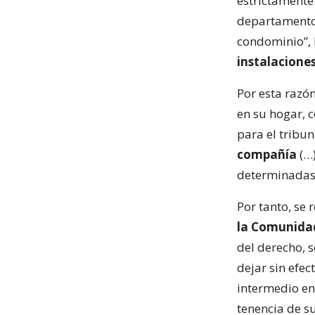
estrictamente 
departamentos
condominio”, 
instalaciones
Por esta razón
en su hogar, c
para el tribun
compañía
(…)
determinadas 
Por tanto, se 
la Comunidad
del derecho, s
dejar sin efe
intermedio ent
tenencia de s