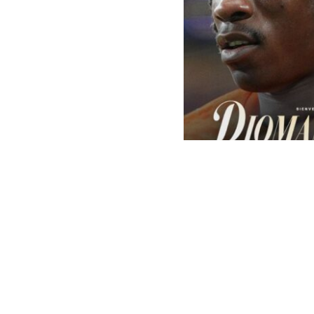
Real Madrid | Oficial
El
Real Madri
el traspaso 
al club españ