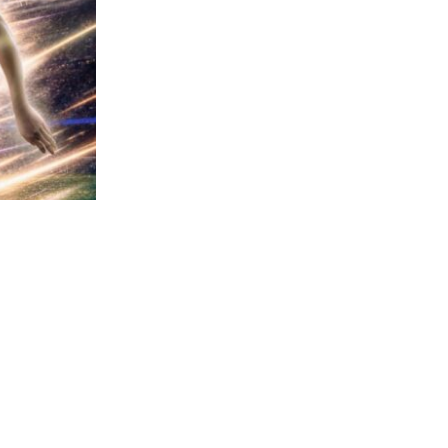
1844
visitas
lemán para
 vinculado
nio de 2033.