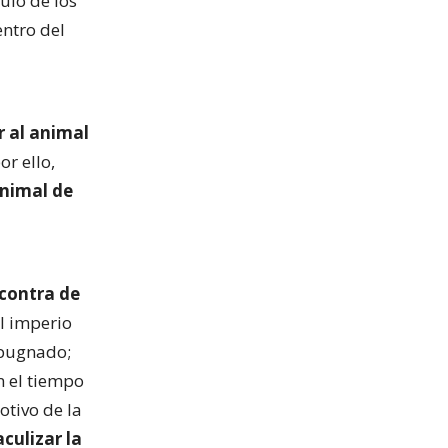
ulo de los
ntro del
r al animal
or ello,
animal de
 contra de
el imperio
impugnado;
n el tiempo
otivo de la
culizar la