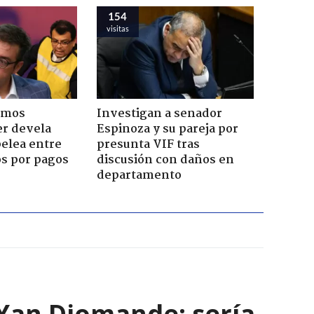
154
visitas
emos
Investigan a senador
er devela
Espinoza y su pareja por
pelea entre
presunta VIF tras
os por pagos
discusión con daños en
departamento
e Yan Diomande: sería