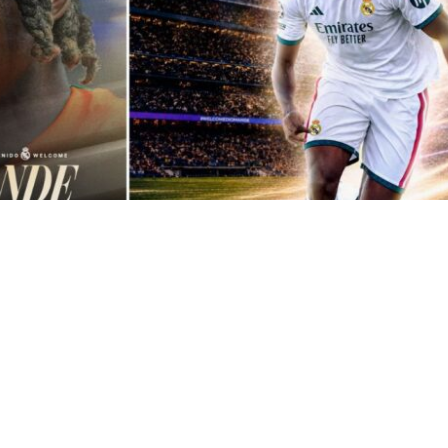
VER RESUMEN
d anunció este jueves el acuerdo con el RB Leipzig a
del internacional marfileño Yan Diomande
, que queda
ol para las próximas siete temporadas, hasta el 30 de ju