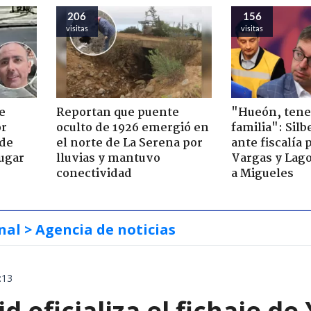
206
156
visitas
visitas
e
Reportan que puente
"Hueón, ten
or
oculto de 1926 emergió en
familia": Silb
 de
el norte de La Serena por
ante fiscalía 
jugar
lluvias y mantuvo
Vargas y Lag
conectividad
a Migueles
nal
> Agencia de noticias
:13
d oficializa el fichaje d