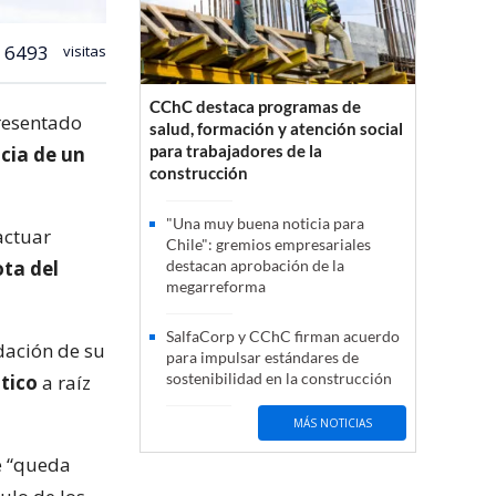
6493
visitas
CChC destaca programas de
presentado
salud, formación y atención social
para trabajadores de la
cia de un
construcción
"Una muy buena noticia para
actuar
Chile": gremios empresariales
ota del
destacan aprobación de la
megarreforma
SalfaCorp y CChC firman acuerdo
dación de su
para impulsar estándares de
sostenibilidad en la construcción
tico
a raíz
MÁS NOTICIAS
ue “queda