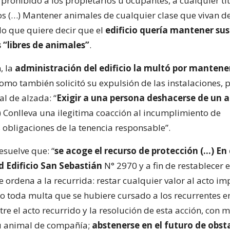
prohibido a los propietarios u ocupantes, a cualquier tít
 (…) Mantener animales de cualquier clase que vivan de
lo que quiere decir que el
edificio quería mantener sus
 “libres de animales”
.
, la
administración del edificio la multó por mantene
omo también solicitó su expulsión de las instalaciones, p
al de alzada: “
Exigir a una persona deshacerse de un 
 Conlleva una ilegitima coacción al incumplimiento de
obligaciones de la tenencia responsable”.
resuelve que: “
se acoge el recurso de protección (…) En
 Edificio San Sebastián
N° 2970 y a fin de restablecer 
e ordena a la recurrida: restar cualquier valor al acto 
cto toda multa que se hubiere cursado a los recurrentes e
re el acto recurrido y la resolución de esta acción, con m
u animal de compañía;
abstenerse en el futuro de obsta