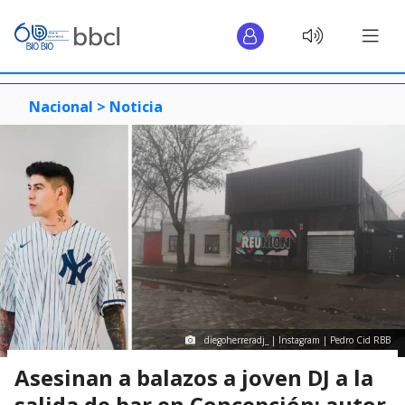
Nacional >
Noticia
diegoherreradj_ | Instagram | Pedro Cid RBB
Asesinan a balazos a joven DJ a la
salida de bar en Concepción: autor