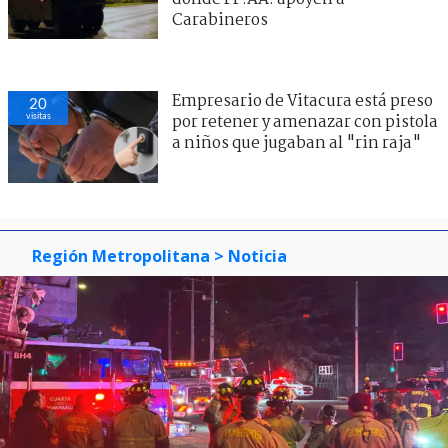
Carabineros
Empresario de Vitacura está preso
20
visitas
por retener y amenazar con pistola
a niños que jugaban al "rin raja"
Región Metropolitana
> Noticia