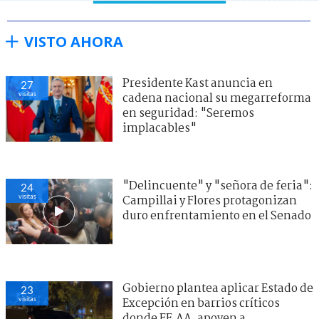
VISTO AHORA
Presidente Kast anuncia en
27
visitas
cadena nacional su megarreforma
en seguridad: "Seremos
implacables"
"Delincuente" y "señora de feria":
24
visitas
Campillai y Flores protagonizan
duro enfrentamiento en el Senado
Gobierno plantea aplicar Estado de
23
visitas
Excepción en barrios críticos
donde FF.AA. apoyen a