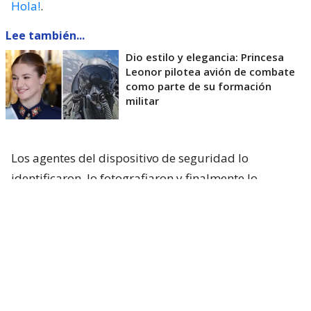
Hola!
.
Lee también...
Dio estilo y elegancia: Princesa
Leonor pilotea avión de combate
como parte de su formación
militar
Los agentes del dispositivo de seguridad lo
identificaron, lo fotografiaron y finalmente lo
detuvieron para evaluar la situación. Sin embargo,
la investigación estableció que la princesa Leonor
nunca estuvo en el lugar donde el individuo intentó
encontrarla.
“Me voy a casar con ella”: el hombre
que persiguió a la princesa Leonor