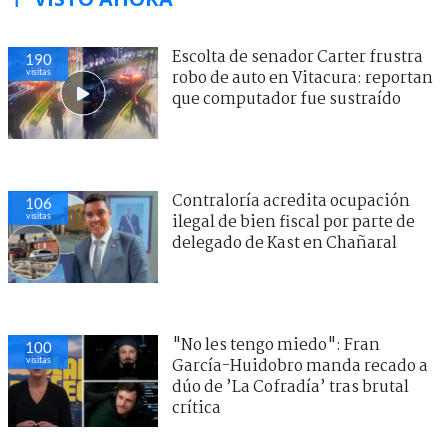
Escolta de senador Carter frustra
190
visitas
robo de auto en Vitacura: reportan
que computador fue sustraído
Contraloría acredita ocupación
106
visitas
ilegal de bien fiscal por parte de
delegado de Kast en Chañaral
"No les tengo miedo": Fran
100
visitas
García-Huidobro manda recado a
dúo de ’La Cofradía’ tras brutal
crítica