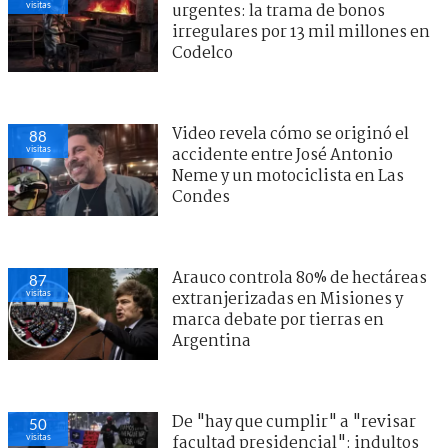
visitas
urgentes: la trama de bonos
irregulares por 13 mil millones en
Codelco
Video revela cómo se originó el
88
visitas
accidente entre José Antonio
Neme y un motociclista en Las
Condes
Arauco controla 80% de hectáreas
87
visitas
extranjerizadas en Misiones y
marca debate por tierras en
Argentina
De "hay que cumplir" a "revisar
50
visitas
facultad presidencial": indultos