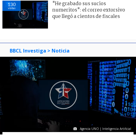
"He grabado sus sucios
130
visitas
numeritos": el correo extorsivo
que llegó a cientos de fiscales
BBCL Investiga
> Noticia
Agencia UNO | Inteligencia Artificial