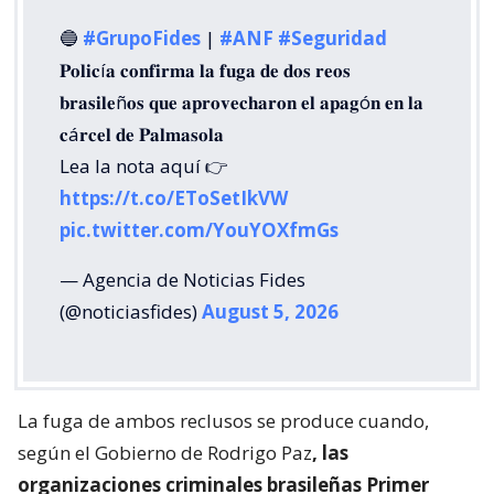
🔵
#GrupoFides
|
#ANF
#Seguridad
𝐏𝐨𝐥𝐢𝐜í𝐚 𝐜𝐨𝐧𝐟𝐢𝐫𝐦𝐚 𝐥𝐚 𝐟𝐮𝐠𝐚 𝐝𝐞 𝐝𝐨𝐬 𝐫𝐞𝐨𝐬
𝐛𝐫𝐚𝐬𝐢𝐥𝐞ñ𝐨𝐬 𝐪𝐮𝐞 𝐚𝐩𝐫𝐨𝐯𝐞𝐜𝐡𝐚𝐫𝐨𝐧 𝐞𝐥 𝐚𝐩𝐚𝐠ó𝐧 𝐞𝐧 𝐥𝐚
𝐜á𝐫𝐜𝐞𝐥 𝐝𝐞 𝐏𝐚𝐥𝐦𝐚𝐬𝐨𝐥𝐚
Lea la nota aquí 👉
https://t.co/EToSetIkVW
pic.twitter.com/YouYOXfmGs
— Agencia de Noticias Fides
(@noticiasfides)
August 5, 2026
La fuga de ambos reclusos se produce cuando,
según el Gobierno de Rodrigo Paz
, las
organizaciones criminales brasileñas Primer