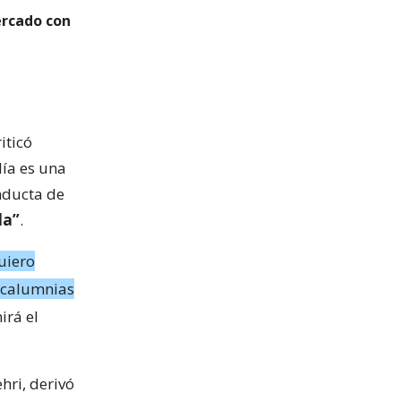
ercado con
iticó
ía es una
onducta de
da”
.
uiero
y calumnias
irá el
hri, derivó