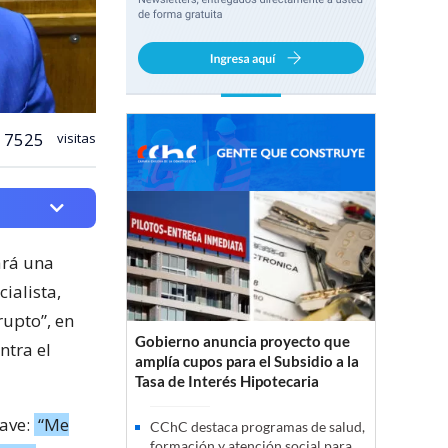
7525
visitas
ará una
ialista,
rupto”, en
Gobierno anuncia proyecto que
ntra el
amplía cupos para el Subsidio a la
Tasa de Interés Hipotecaria
rave:
“Me
CChC destaca programas de salud,
formación y atención social para