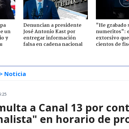
apa
Denuncian a presidente
"He grabado s
de un
José Antonio Kast por
numeritos": e
io y
entregar información
extorsivo que
su
falsa en cadena nacional
cientos de fis
> Noticia
5:25
multa a Canal 13 por con
alista" en horario de pr