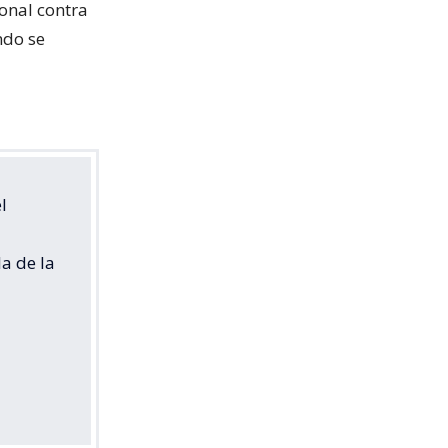
ional contra
ndo se
l
la de la