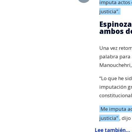
imputa actos 
justicia”.
Espinoza
ambos de
Una vez retoma
palabra para 
Manouchehri, 
“Lo que he sid
imputación gr
constituciona
Me imputa ac
justicia”
, dij
Lee también...