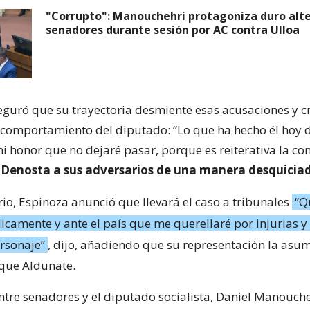
"Corrupto": Manouchehri protagoniza duro alt
senadores durante sesión por AC contra Ulloa
eguró que su trayectoria desmiente esas acusaciones y cr
comportamiento del diputado: “Lo que ha hecho él hoy d
mi honor que no dejaré pasar, porque es reiterativa la c
)
Denosta a sus adversarios de una manera desquicia
rio, Espinoza anunció que llevará el caso a tribunales
“Q
icamente y ante el país que me querellaré por injurias 
ersonaje”
, dijo, añadiendo que su representación la asum
que Aldunate.
ntre senadores y el diputado socialista, Daniel Manouche