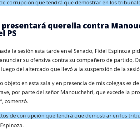
de corrupción que tendrá que demostrar en los tribunal
 presentará querella contra Manou
l PS
da la sesión esta tarde en el Senado, Fidel Espinoza pid
anunciar su ofensiva contra su compañero de partido, D
luego del altercado que llevó a la suspensión de la sesió
o objeto en esta sala y en presencia de mis colegas es d
ave, por parte del señor Manouchehri, que excede la pro
l”, comenzó.
tos de corrupción que tendrá que demostrar en los trib
o Espinoza.