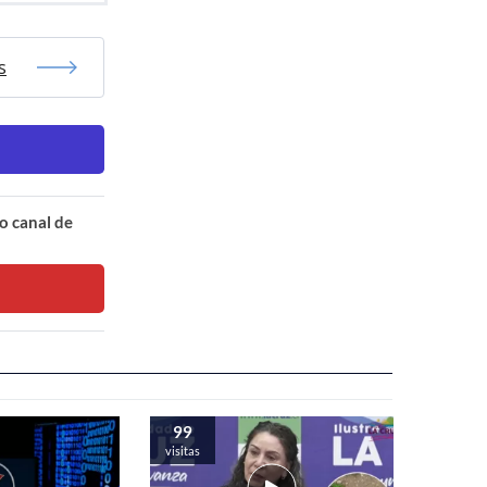
s
o canal de
99
visitas