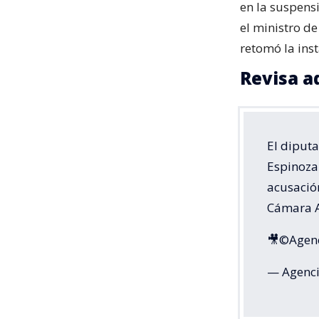
en la suspensi
el ministro d
retomó la inst
Revisa a
El diput
Espinoza
acusación
Cámara A
🎥©Agenc
— Agenci