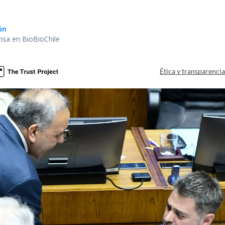
ón
nsa en BioBioChile
Ética y transparenci