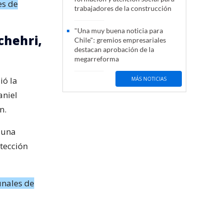
es de
trabajadores de la construcción
"Una muy buena noticia para
chehri,
Chile": gremios empresariales
destacan aprobación de la
megarreforma
ió la
MÁS NOTICIAS
aniel
n.
e una
tección
unales de