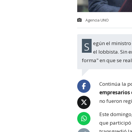
Agencia UNO
Según el ministro de Economía, no hubo ninguna irregularidad en su encuentro con
el lobbista. Sin
forma" en que se real
Continúa la p
empresarios d
no fueron reg
Este domingo,
que participó
transgredió la