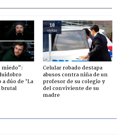
18
visitas
o miedo":
Celular robado destapa
Huidobro
abusos contra niña de un
 a dúo de ’La
profesor de su colegio y
 brutal
del conviviente de su
madre