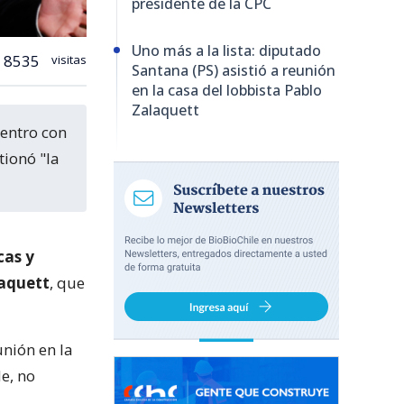
presidente de la CPC
Uno más a la lista: diputado
8535
visitas
Santana (PS) asistió a reunión
en la casa del lobbista Pablo
Zalaquett
tionó "la
cas y
laquett
, que
unión en la
e, no