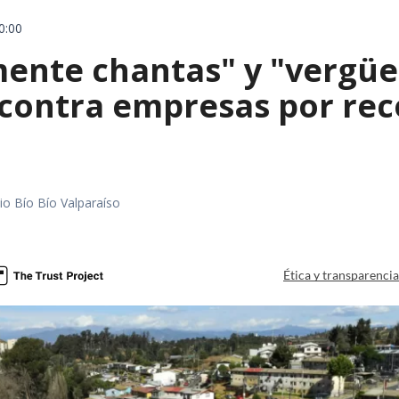
0:00
mente chantas" y "vergüe
contra empresas por reco
io Bío Bío Valparaíso
a
Ética y transparenci