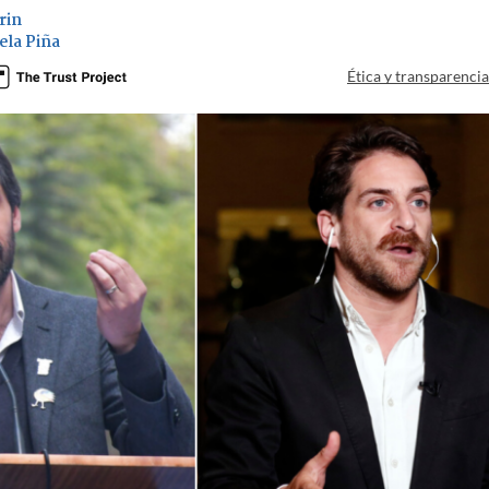
rin
ela Piña
Ética y transparenci