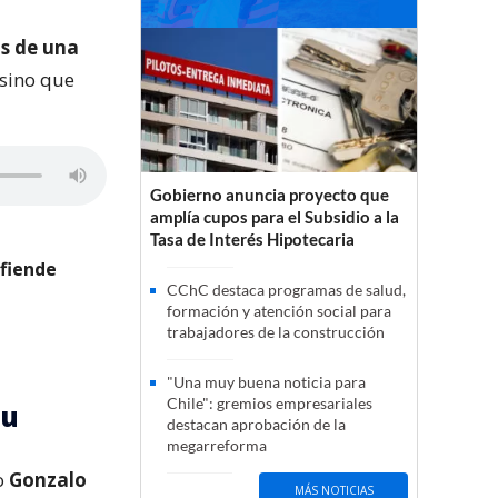
s de una
 sino que
Gobierno anuncia proyecto que
amplía cupos para el Subsidio a la
Tasa de Interés Hipotecaria
efiende
CChC destaca programas de salud,
formación y atención social para
trabajadores de la construcción
"Una muy buena noticia para
Chile": gremios empresariales
au
destacan aprobación de la
megarreforma
o
Gonzalo
MÁS NOTICIAS