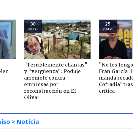
30
25
visitas
visitas
"Terriblemente chantas"
"No les teng
bien
y "vergüenza": Poduje
Fran García-
arremete contra
manda recado
empresas por
Cofradía’ tras
reconstrucción en El
crítica
Olivar
aíso
> Noticia