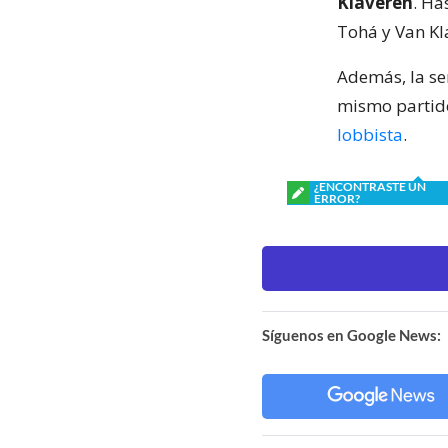
Klaveren
. Ha
Tohá y Van Kl
Además, la se
mismo partid
lobbista
.
¿ENCONTRASTE UN
ERROR?
Síguenos en Google News: