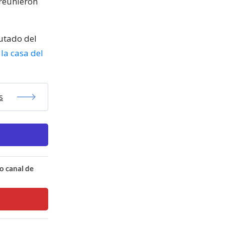
 reunieron
putado del
la casa del
s
o canal de