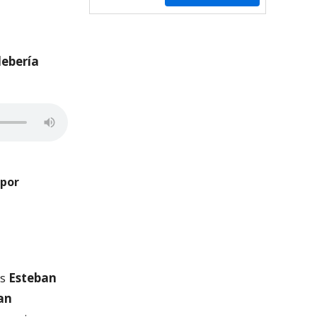
debería
 por
os
Esteban
an