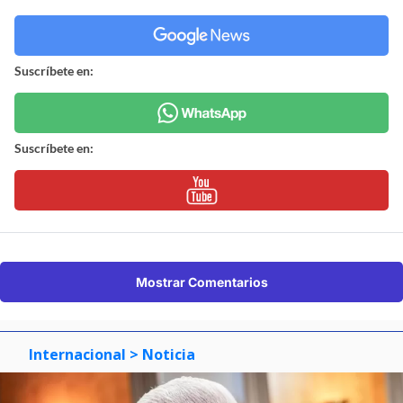
Suscríbete en:
Suscríbete en:
Mostrar Comentarios
Internacional
> Noticia