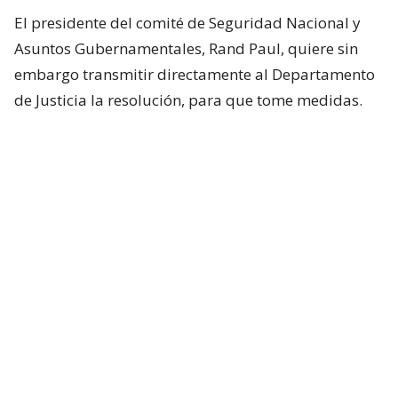
El presidente del comité de Seguridad Nacional y
Asuntos Gubernamentales, Rand Paul, quiere sin
embargo transmitir directamente al Departamento
de Justicia la resolución, para que tome medidas.
Una condena por desacato ante el
Congreso puede
llevar a la cárcel al acusado,
como ya pasó en
años recientes con dos consejeros cercanos al
presidente Donald Trump, Pete Navarro y Steve
Bannon.
El republicano Rand Paul ha hecho de la
investigación sobre los orígenes del covid-19 el eje
de buena parte de su trabajo como congresista, y la
semana pasada divulgó, tras haberlo obtenido
como prueba legal, el diario personal de Fauci