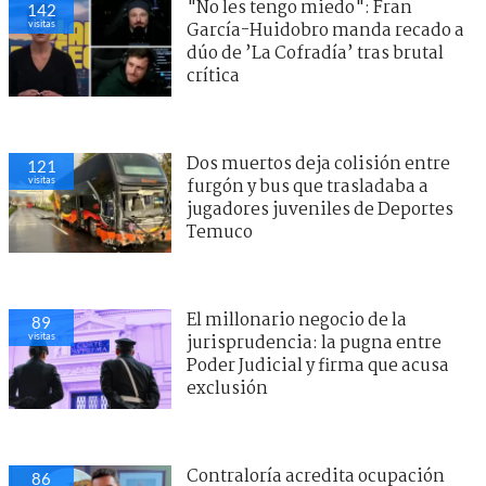
"No les tengo miedo": Fran
142
visitas
García-Huidobro manda recado a
dúo de ’La Cofradía’ tras brutal
crítica
Dos muertos deja colisión entre
121
visitas
furgón y bus que trasladaba a
jugadores juveniles de Deportes
Temuco
El millonario negocio de la
89
visitas
jurisprudencia: la pugna entre
Poder Judicial y firma que acusa
exclusión
Contraloría acredita ocupación
86