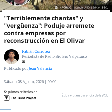
ARCHIVO | Agencia UNO | Edición BBCL
"Terriblemente chantas" y
"vergüenza": Poduje arremete
contra empresas por
reconstrucción en El Olivar
Fabián Corrotea
Periodista de Radio Bío Bío Valparaíso
Publicado por
Jean Valencia
Sábado 08 Agosto, 2026 | 00:00
Seguimos criterios de
Ética y transparencia de BBCL