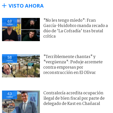
VISTO AHORA
"No les tengo miedo": Fran
69
visitas
García-Huidobro manda recado a
dúo de ’La Cofradía’ tras brutal
crítica
"Terriblemente chantas" y
58
visitas
"vergüenza": Poduje arremete
contra empresas por
reconstrucción en El Olivar
Contraloría acredita ocupación
43
visitas
ilegal de bien fiscal por parte de
delegado de Kast en Chañaral