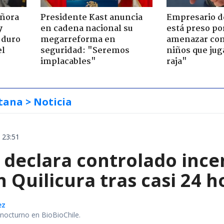
eñora
Presidente Kast anuncia
Empresario d
y
en cadena nacional su
está preso po
 duro
megarreforma en
amenazar con 
el
seguridad: "Seremos
niños que jug
implacables"
raja"
tana
> Noticia
 23:51
declara controlado ince
 Quilicura tras casi 24 
ez
r nocturno en BioBioChile.