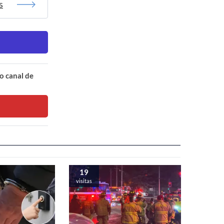
s
o canal de
19
visitas