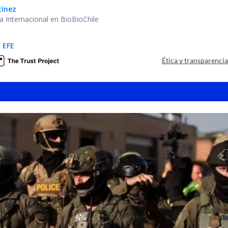
tínez
ea Internacional en BioBioChile
 EFE
Ética y transparenci