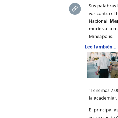
Sus palabras 
voz contra el
Nacional,
Mar
murieran a ma
Mineápolis.
Lee también...
“Tenemos 7.00
la academia”,
El principal 
están siendo