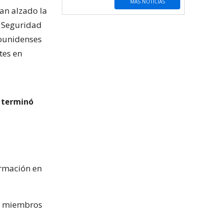
MÁS NOTICIAS
an alzado la
e Seguridad
ounidenses
tes en
y terminó
ormación en
os miembros