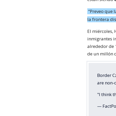
“Preveo que l
la frontera d
El miércoles,
inmigrantes i
alrededor de 
de un millón 
Border C
are non-c
"I think 
— FactPo