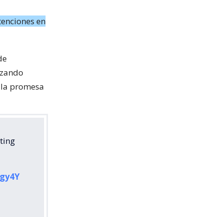
tenciones en
de
izando
 la promesa
ting
Egy4Y