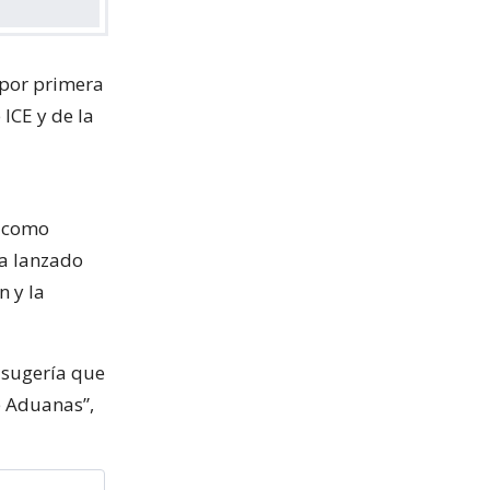
 por primera
ICE y de la
n como
ha lanzado
n y la
 sugería que
e Aduanas”,