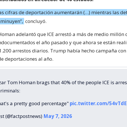
as cifras de deportación aumentarán (…) mientras las de
isminuyen”,
concluyó.
 Homan adelantó que ICE arrestó a más de medio millón 
ndocumentados el año pasado y que ahora se están real
1.200 arrestos diarios. Trump había hecho campaña con
de deportaciones al año.
zar Tom Homan brags that 40% of the people ICE is arres
riminals:
that's a pretty good percentage"
pic.twitter.com/54vTd
st (@factpostnews)
May 7, 2026