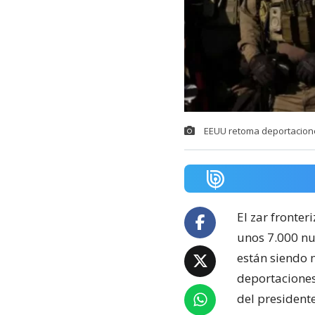
EEUU retoma deportacione
El zar fronte
unos 7.000 nu
están siendo 
deportaciones
del president