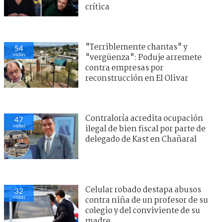
crítica
"Terriblemente chantas" y
54
visitas
"vergüenza": Poduje arremete
contra empresas por
reconstrucción en El Olivar
Contraloría acredita ocupación
47
visitas
ilegal de bien fiscal por parte de
delegado de Kast en Chañaral
Celular robado destapa abusos
32
visitas
contra niña de un profesor de su
colegio y del conviviente de su
madre