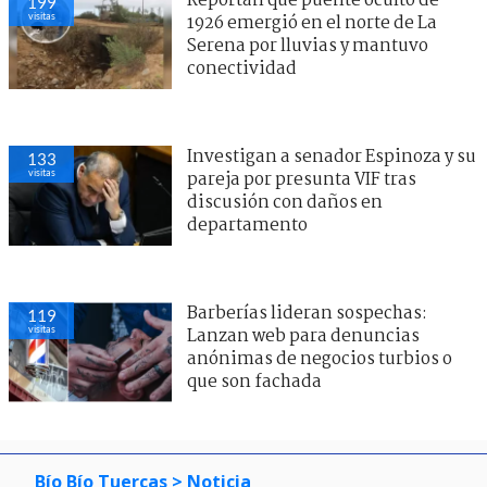
Reportan que puente oculto de
199
visitas
1926 emergió en el norte de La
Serena por lluvias y mantuvo
conectividad
Investigan a senador Espinoza y su
133
visitas
pareja por presunta VIF tras
discusión con daños en
departamento
Barberías lideran sospechas:
119
visitas
Lanzan web para denuncias
anónimas de negocios turbios o
que son fachada
Bío Bío Tuercas
> Noticia