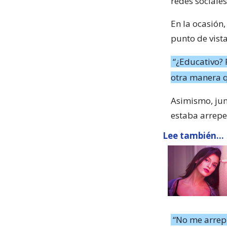
redes sociales
En la ocasión
punto de vist
“¿Educativo?
otra manera q
Asimismo, jun
estaba arrepe
Lee también...
“No me arrepi