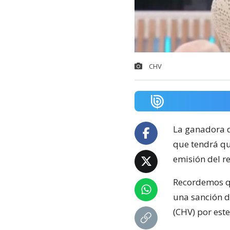
CHV
La ganadora d
que tendrá qu
emisión del r
Recordemos q
una sanción 
(CHV) por est