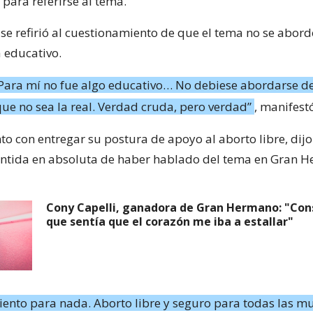
 para referirse al tema.
, se refirió al cuestionamiento de que el tema no se abor
a educativo.
 Para mí no fue algo educativo… No debiese abordarse d
ue no sea la real. Verdad cruda, pero verdad”
, manifest
to con entregar su postura de apoyo al aborto libre, dij
ntida en absoluta de haber hablado del tema en Gran 
Cony Capelli, ganadora de Gran Hermano: "Co
que sentía que el corazón me iba a estallar"
ento para nada. Aborto libre y seguro para todas las mu