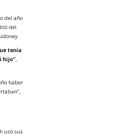
io del año
bló del
Aldoney.
ue tenía
 hijo”
,
niño haber
rtaban”,
li usó sus