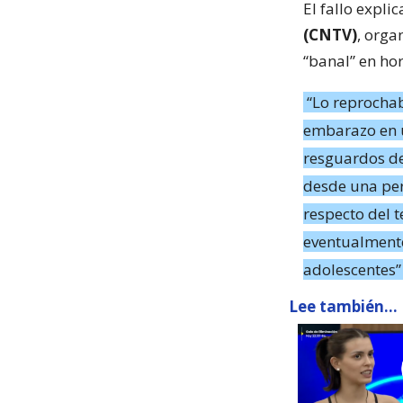
El fallo expli
(CNTV)
, orga
“banal” en ho
“Lo reprochab
embarazo en u
resguardos de
desde una per
respecto del 
eventualmente 
adolescentes”
Lee también...