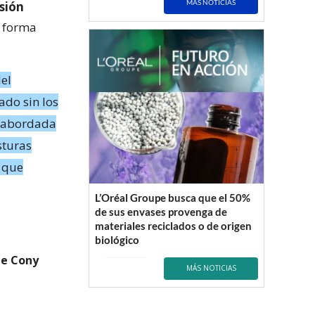
MÁS NOTICIAS
sión
e forma
del
ado sin los
r abordada
sturas
o que
L’Oréal Groupe busca que el 50%
de sus envases provenga de
materiales reciclados o de origen
biológico
de Cony
MÁS NOTICIAS