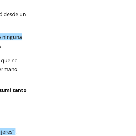
dó desde un
e ninguna
ó.
o que no
Hermano.
nsumí tanto
jeres”
,