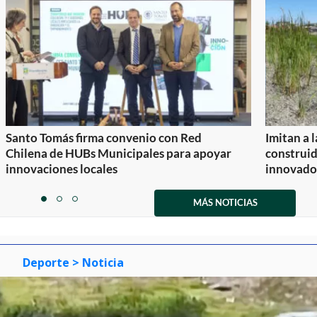
Santo Tomás firma convenio con Red
Imitan a 
Chilena de HUBs Municipales para apoyar
construi
innovaciones locales
innovador
Item
1
MÁS NOTICIAS
item
item
item
of
0
1
2
3
Deporte
> Noticia