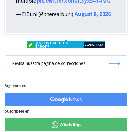
múltiple
pic.twitter.com/k3yxS4Y4MG
— ElBuni (@therealbuni)
August 8, 2026
¿ENCONTRASTE UN
AVÍSANOS
ERROR?
Revisa nuestra página de correcciones
Síguenos en:
Suscríbete en: