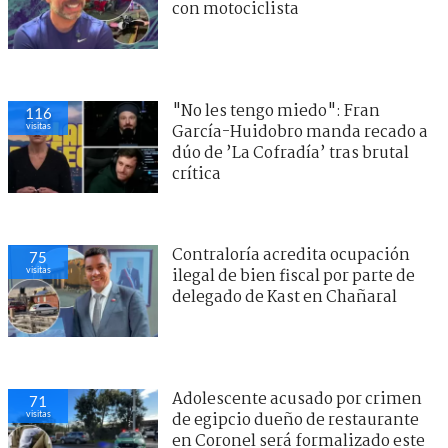
con motociclista
"No les tengo miedo": Fran
116
visitas
García-Huidobro manda recado a
dúo de ’La Cofradía’ tras brutal
crítica
Contraloría acredita ocupación
75
visitas
ilegal de bien fiscal por parte de
delegado de Kast en Chañaral
Adolescente acusado por crimen
71
visitas
de egipcio dueño de restaurante
en Coronel será formalizado este