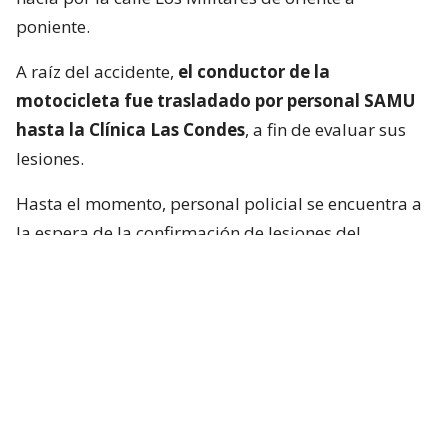
poniente.
A raíz del accidente,
el conductor de la
motocicleta fue trasladado por personal SAMU
hasta la Clínica Las Condes
, a fin de evaluar sus
lesiones.
Hasta el momento, personal policial se encuentra a
la espera de la confirmación de lesiones del
conductor de la motocicleta, así como las
instrucciones de fiscalía.
Francisca García-Huidobro habló con
el periodista
En medio del programa de Chilevisión,
Francisca