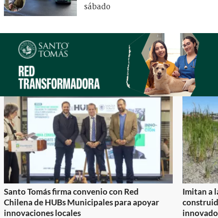
sábado
Santo Tomás firma convenio con Red
Imitan a 
Chilena de HUBs Municipales para apoyar
construi
innovaciones locales
innovador