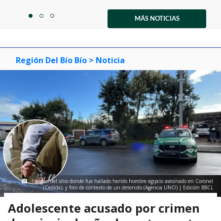
Item
1
MÁS NOTICIAS
item
item
item
of
0
1
2
3
Región Del Bío Bío
> Noticia
Imagen del sitio donde fue hallado herido hombre egipcio asesinado en Coronel
(Cedida); y foto de contexto de un detenido (Agencia UNO) | Edición BBCL
Adolescente acusado por crimen