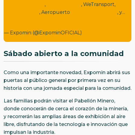
@ParqueArauco
,
@Cabify_Chile
, WeTransport,
@TuristikChile
, Aeropuerto
@NuevoPudahuel
, y…
pic.twitter.com/E543O9Nc9X
— Expomin (@ExpominOFICIAL)
April 10, 2025
Sábado abierto a la comunidad
Como una importante novedad, Expomin abrirá sus
puertas al público general por primera vez en su
historia con una jornada especial para la comunidad.
Las familias podrán visitar el Pabellón Minero,
donde conocerán de cerca el corazón de la minería,
y recorrerán las amplias áreas de exhibición al aire
libre, disfrutando de la tecnología e innovación que
impulsan la industria.