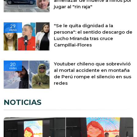
amenazar de muerte a niños por
jugar al "rin raja"
"Se le quita dignidad a la
29
visitas
persona": el sentido descargo de
Lucho Miranda tras cruce
Campillai-Flores
Youtuber chileno que sobrevivió
20
visitas
al mortal accidente en montaña
de Perú rompe el silencio en sus
redes
NOTICIAS