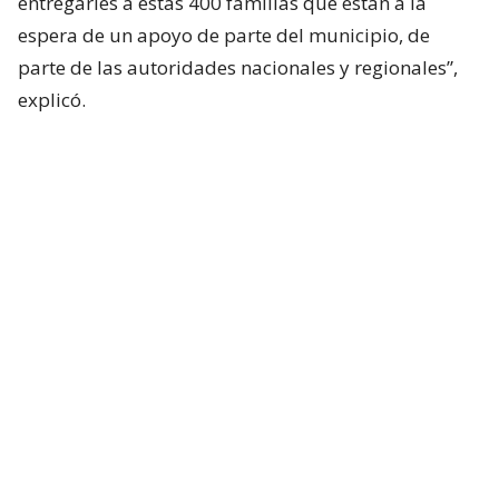
entregarles a estas 400 familias que están a la
espera de un apoyo de parte del municipio, de
parte de las autoridades nacionales y regionales”,
explicó.
La decisión fue tomada tras reportarse situaciones
desesperadas, como lo ocurrido en el sector
Arboleda de Angol, donde la subida del río Rehue
dejó 373 casas inundadas y una estela de
impotencia y dolor entre las familias que perdieron
todos sus enseres.
Lee también...
Poduje anuncia reubicación y
reconstrucción de 3 villas de Angol
afectadas por desborde de río
Rehue