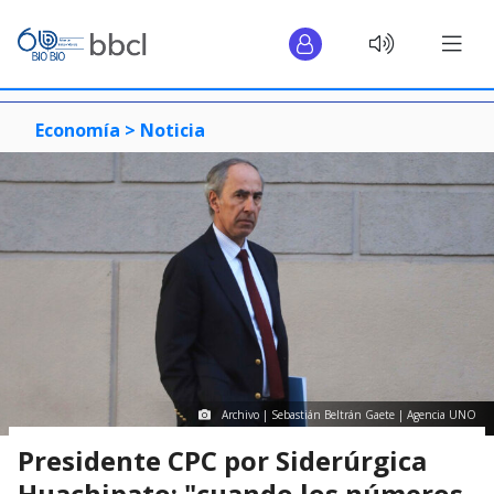
Economía >
Noticia
Archivo | Sebastián Beltrán Gaete | Agencia UNO
Presidente CPC por Siderúrgica
Huachipato: "cuando los números