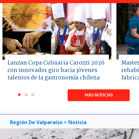
Lanzan Copa Culinaria Carozzi 2026
Master
con innovador giro hacia jóvenes
rehabi
talentos de la gastronomía chilena
fabric
Item
1
MÁS NOTICIAS
item
item
item
of
0
1
2
3
Región De Valparaíso
> Noticia