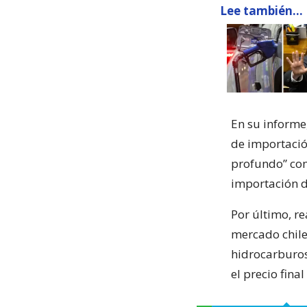
Lee también...
En su informe,
de importació
profundo” com
importación d
Por último, re
mercado chilen
hidrocarburos
el precio final