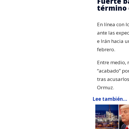
Fuerte b
término 
En línea con l
ante las expe
e Irán hacia u
febrero.
Entre medio, 
“acabado” por
tras acusarlo
Ormuz.
Lee también...