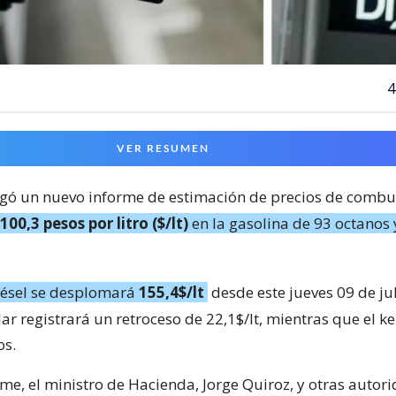
4
VER RESUMEN
gó un nuevo informe de estimación de precios de combus
100,3 pesos por litro ($/lt)
en la gasolina de 93 octanos
iésel se desplomará
155,4$/lt
desde este jueves 09 de jul
ar registrará un retroceso de 22,1$/lt, mientras que el k
os.
rme, el ministro de Hacienda, Jorge Quiroz, y otras autor