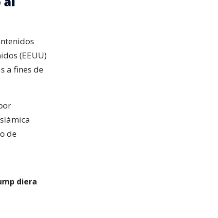
 al
contenidos
nidos (EEUU)
s a fines de
por
islámica
ho de
rump diera