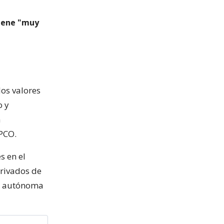
viene "muy
los valores
o y
a
PCO.
s en el
erivados de
ra autónoma