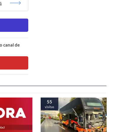
s
o canal de
55
visitas