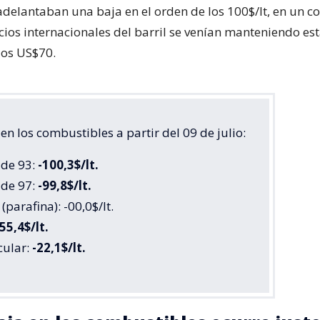
adelantaban una baja en el orden de los 100$/lt, en un c
cios internacionales del barril se venían manteniendo es
los US$70.
n los combustibles a partir del 09 de julio:
 de 93:
-100,3$/lt.
 de 97:
-99,8$/lt.
(parafina): -00,0$/lt.
55,4$/lt.
cular:
-22,1$/lt.