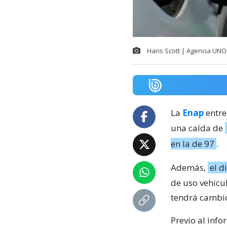
Hans Scott | Agencia UNO
La
Enap
entre
una caída de
en la de 97
.
Además,
el d
de uso vehicul
tendrá cambi
Previo al info