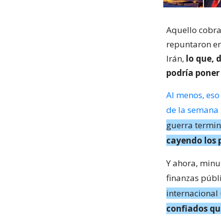
Aquello cobra
repuntaron en
Irán,
lo que, 
podría poner
Al menos, eso
de la semana
guerra termin
cayendo los 
Y ahora, minut
finanzas públ
internacional 
confiados que