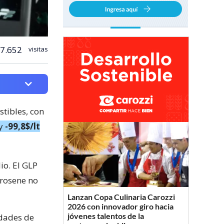
7.652
visitas
tibles, con
 y
-99,8$/lt
io. El GLP
erosene no
Lanzan Copa Culinaria Carozzi
2026 con innovador giro hacia
jóvenes talentos de la
idades de