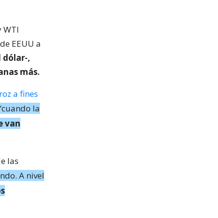
y WTI
 de EEUU a
 dólar-,
manas más.
oz a fines
“cuando la
e van
e las
ndo. A nivel
os