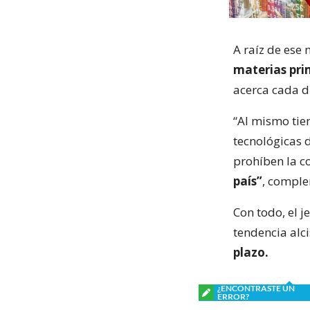
A raíz de ese
materias pr
acerca cada d
“Al mismo ti
tecnológicas 
prohíben la c
país”
, compl
Con todo, el 
tendencia alci
plazo.
¿ENCONTRASTE UN
ERROR?