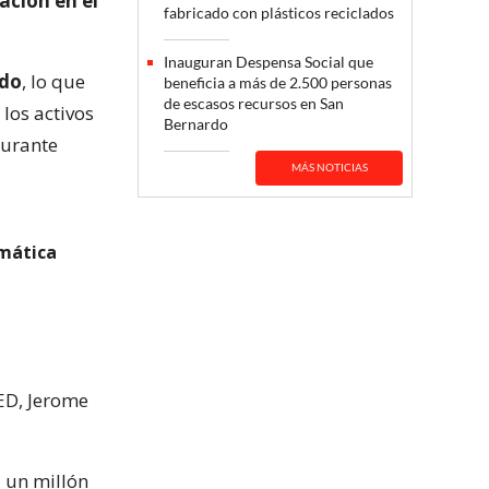
ación en el
fabricado con plásticos reciclados
Inauguran Despensa Social que
ndo
, lo que
beneficia a más de 2.500 personas
de escasos recursos en San
los activos
Bernardo
durante
MÁS NOTICIAS
amática
ED, Jerome
 un millón