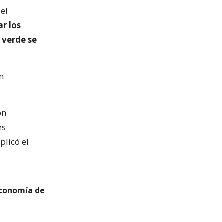
el
ar los
 verde se
n
ón
es
plicó el
economía de