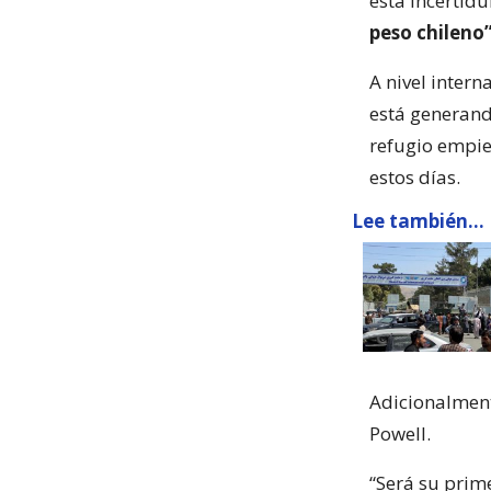
esta incertid
peso chileno”
A nivel intern
está generand
refugio empiez
estos días.
Lee también...
Adicionalment
Powell.
“Será su prim