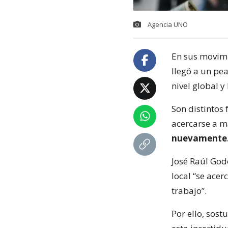
Agencia UNO
En sus movimi
llegó a un pe
nivel global y
Son distintos
acercarse a 
nuevamente
José Raúl God
local “se ace
trabajo”.
Por ello, sos