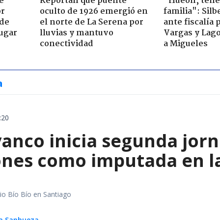
e
Reportan que puente
"Hueón, ten
or
oculto de 1926 emergió en
familia": Silb
 de
el norte de La Serena por
ante fiscalía 
jugar
lluvias y mantuvo
Vargas y Lag
conectividad
a Migueles
a
:20
vanco inicia segunda jor
ones como imputada en l
io Bío Bío en Santiago
ga Sanhueza