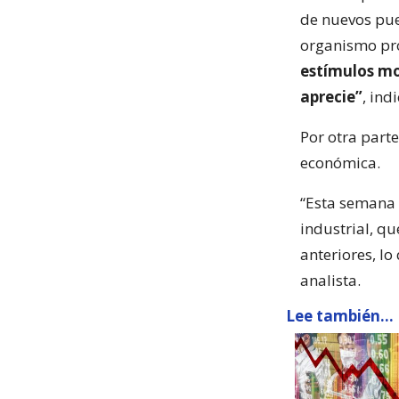
de nuevos pue
organismo pr
estímulos mo
aprecie”
, ind
Por otra part
económica.
“Esta semana 
industrial, q
anteriores, lo
analista.
Lee también...