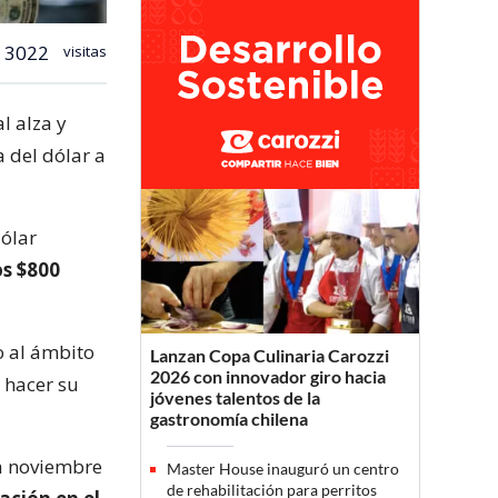
3022
visitas
l alza y
a del dólar a
dólar
os $800
o al ámbito
Lanzan Copa Culinaria Carozzi
2026 con innovador giro hacia
 hacer su
jóvenes talentos de la
gastronomía chilena
a noviembre
Master House inauguró un centro
de rehabilitación para perritos