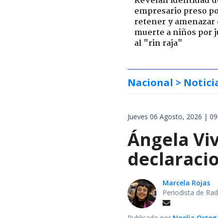
Revelan identidad d
empresario preso p
retener y amenazar
muerte a niños por 
al "rin raja"
Nacional
> Notici
Jueves 06 Agosto, 2026 | 09
Ángela Vi
declaraci
Marcela Rojas
Periodista de Rad
Publicado por
Noelia Orte