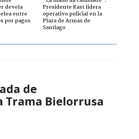
emos
"La mano ha cambiado":
er devela
Presidente Kast lidera
pelea entre
operativo policial en la
os por pagos
Plaza de Armas de
Santiago
nada de
a Trama Bielorrusa