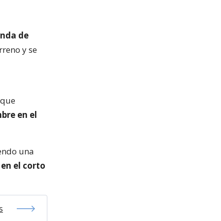
anda de
rreno y se
 que
bre en el
iendo una
 en el corto
s