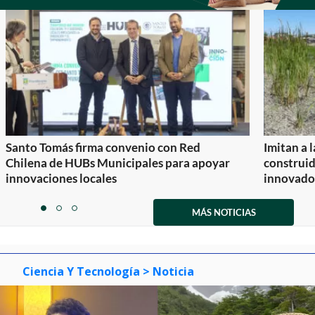
Santo Tomás firma convenio con Red
Imitan a 
Chilena de HUBs Municipales para apoyar
construi
innovaciones locales
innovador
Item
1
MÁS NOTICIAS
item
item
item
of
0
1
2
3
Ciencia Y Tecnología
> Noticia