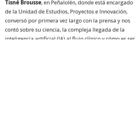
Tisné Brousse
, en Peñalolén, donde está encargado
de la Unidad de Estudios, Proyectos e Innovación,
conversó por primera vez largo con la prensa y nos
contó sobre su ciencia, la compleja llegada de la
inteligencia artificial (IA) al flujo clínico y cómo es ser
hermano de una estrella.
“Que ahora sea una de las personas más famosas
del mundo es muy loco, en verdad”, dice sobre
Pedro.
De los cuatro hermanos,
Nicolás fue el único que
no se dedicó al espectáculo
. Su hermana Lux (34)
también es actriz, mientras que Javiera Balmaceda
(53) es productora y actualmente directora de
Contenido Original de Amazon MGM Studios para
Latinoamérica, Canadá, Australia y Nueva Zelanda.