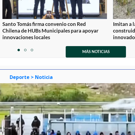
Santo Tomás firma convenio con Red
Imitan a 
Chilena de HUBs Municipales para apoyar
construi
innovaciones locales
innovador
Item
1
MÁS NOTICIAS
item
item
item
of
0
1
2
3
Deporte
> Noticia