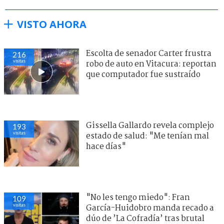
VISTO AHORA
Escolta de senador Carter frustra
216
visitas
robo de auto en Vitacura: reportan
que computador fue sustraído
Gissella Gallardo revela complejo
193
visitas
estado de salud: "Me tenían mal
hace días"
"No les tengo miedo": Fran
109
visitas
García-Huidobro manda recado a
dúo de ’La Cofradía’ tras brutal