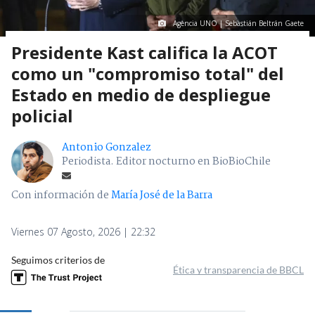
Agencia UNO | Sebastián Beltrán Gaete
Presidente Kast califica la ACOT
como un "compromiso total" del
Estado en medio de despliegue
policial
Antonio Gonzalez
Periodista. Editor nocturno en BioBioChile
Con información de
María José de la Barra
Viernes 07 Agosto, 2026 | 22:32
Seguimos criterios de
Ética y transparencia de BBCL