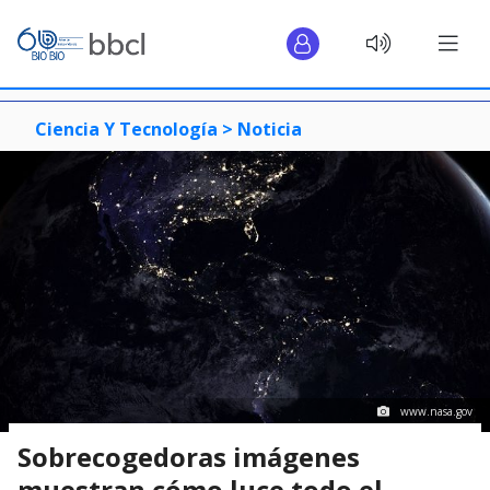
Ciencia Y Tecnología >
Noticia
www.nasa.gov
Sobrecogedoras imágenes
muestran cómo luce todo el