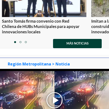
Santo Tomás firma convenio con Red
Imitan a 
Chilena de HUBs Municipales para apoyar
construi
innovaciones locales
innovador
Item
1
MÁS NOTICIAS
item
item
item
of
0
1
2
3
Región Metropolitana
> Noticia