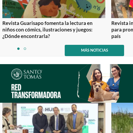
Revista Guarisapo fomenta la lectura en
Revista in
niños con cómics, ilustraciones y juegos:
para prom
¿Dónde encontrarla?
país
Item
1
MÁS NOTICIAS
item
item
of
0
1
2