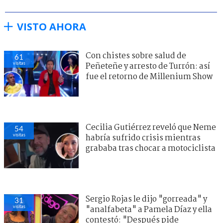
VISTO AHORA
Con chistes sobre salud de
61
visitas
Peñeteñe y arresto de Turrón: así
fue el retorno de Millenium Show
Cecilia Gutiérrez reveló que Neme
54
visitas
habría sufrido crisis mientras
grababa tras chocar a motociclista
Sergio Rojas le dijo "gorreada" y
31
visitas
"analfabeta" a Pamela Díaz y ella
contestó: "Después pide