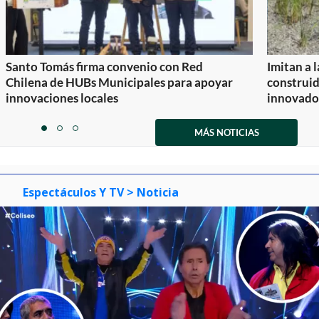
Santo Tomás firma convenio con Red
Imitan a 
Chilena de HUBs Municipales para apoyar
construi
innovaciones locales
innovador
Item
1
MÁS NOTICIAS
item
item
item
of
0
1
2
3
Espectáculos Y TV
> Noticia