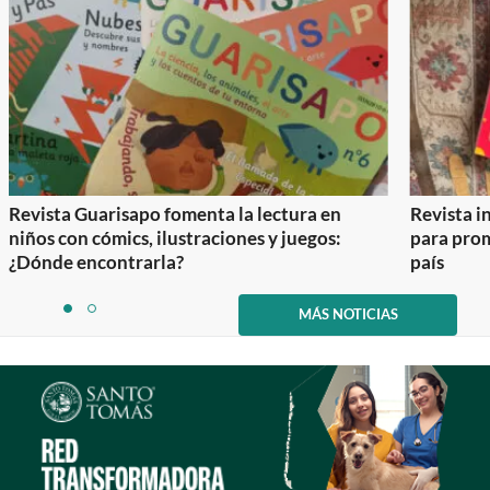
Revista Guarisapo fomenta la lectura en
Revista in
niños con cómics, ilustraciones y juegos:
para prom
¿Dónde encontrarla?
país
Item
1
MÁS NOTICIAS
item
item
of
0
1
2