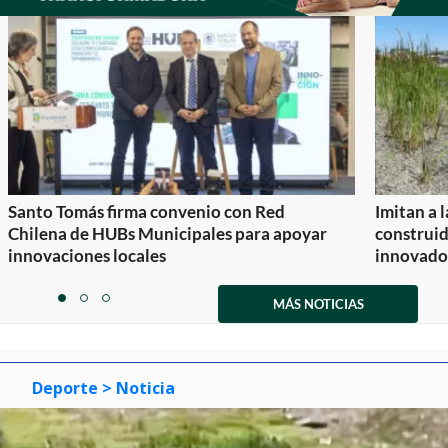
Santo Tomás firma convenio con Red
Imitan a 
Chilena de HUBs Municipales para apoyar
construi
innovaciones locales
innovador
Item
1
MÁS NOTICIAS
item
item
item
of
0
1
2
3
Deporte
> Noticia