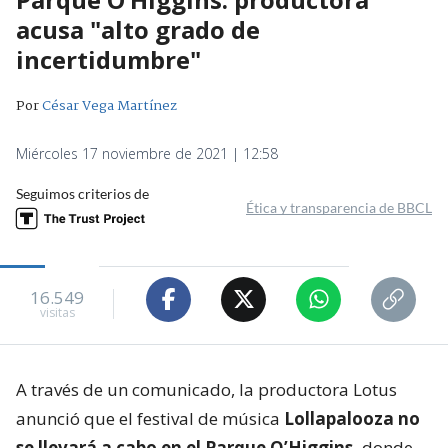
acusa "alto grado de
incertidumbre"
Por
César Vega Martínez
Miércoles 17 noviembre de 2021 | 12:58
Seguimos criterios de
Ética y transparencia de BBCL
16.549
visitas
A través de un comunicado, la productora Lotus
anunció que el festival de música
Lollapalooza no
se llevará a cabo en el Parque O’Higgins,
donde