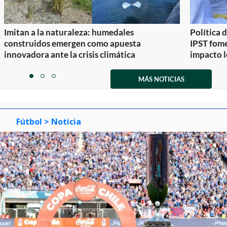
Imitan a la naturaleza: humedales
Política 
construidos emergen como apuesta
IPST fom
innovadora ante la crisis climática
impacto l
Item
1
MÁS NOTICIAS
item
item
item
of
0
1
2
3
Fútbol
> Noticia