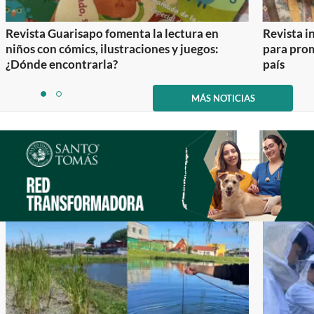
Revista Guarisapo fomenta la lectura en
Revista in
niños con cómics, ilustraciones y juegos:
para prom
¿Dónde encontrarla?
país
Item
1
MÁS NOTICIAS
item
item
of
0
1
2