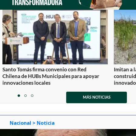
Santo Tomás firma convenio con Red
Imitan a 
Chilena de HUBs Municipales para apoyar
construi
innovaciones locales
innovador
Item
1
MÁS NOTICIAS
item
item
item
of
0
1
2
3
Nacional
> Noticia