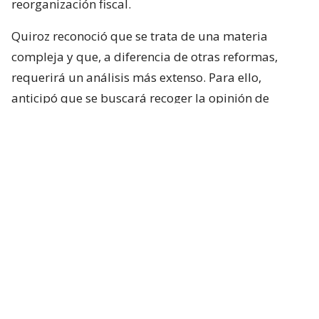
reorganización fiscal.
Quiroz reconoció que se trata de una materia
compleja y que, a diferencia de otras reformas,
requerirá un análisis más extenso. Para ello,
anticipó que se buscará recoger la opinión de
académicos y especialistas técnicos de distintas
posiciones.
“Es un tema país y que requiere nuestra atención”,
sostuvo.
Respecto de los plazos, el ministro indicó que la
intención del Ejecutivo es que la comisión comience
sus labores durante la próxima semana.
Lee también...
Exsubsecretario Rodríguez difunde