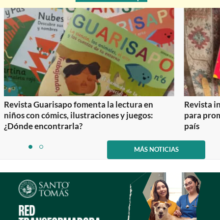
Revista Guarisapo fomenta la lectura en
Revista in
niños con cómics, ilustraciones y juegos:
para prom
¿Dónde encontrarla?
país
Item
1
MÁS NOTICIAS
item
item
of
0
1
2