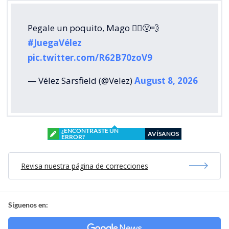
Pegale un poquito, Mago 🧙‍♂️😮‍💨
#JuegaVélez
pic.twitter.com/R62B70zoV9
— Vélez Sarsfield (@Velez)
August 8, 2026
¿ENCONTRASTE UN
AVÍSANOS
ERROR?
Revisa nuestra página de correcciones
Síguenos en: