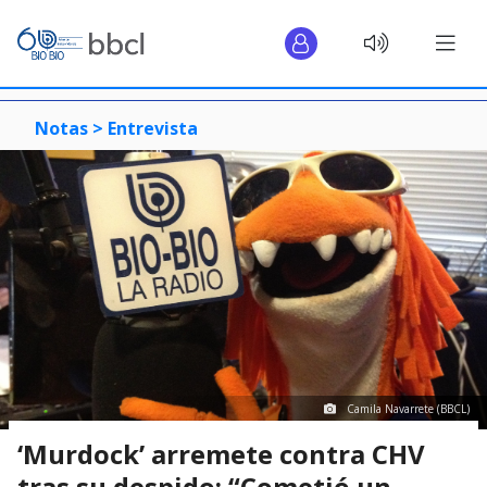
Notas >
Entrevista
Camila Navarrete (BBCL)
‘Murdock’ arremete contra CHV
tras su despido: “Cometió un