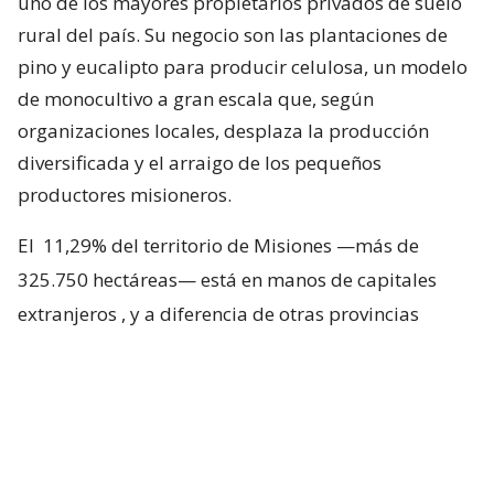
uno de los mayores propietarios privados de suelo
rural del país. Su negocio son las plantaciones de
pino y eucalipto para producir celulosa, un modelo
de monocultivo a gran escala que, según
organizaciones locales, desplaza la producción
diversificada y el arraigo de los pequeños
productores misioneros.
El
11,29% del territorio de Misiones —más de
325.750 hectáreas— está en manos de capitales
extranjeros
, y a diferencia de otras provincias
argentinas, donde esa propiedad se reparte entre
varias nacionalidades, en Misiones domina el
capital chileno. Los departamentos con frente sobre
el río Paraná son los más comprometidos: Iguazú
lidera con casi el 40% de su superficie rural en