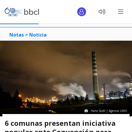
Notas >
Noticia
Hans Scott | Agencia UNO
6 comunas presentan iniciativa
popular ante Convención para