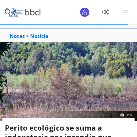
Notas >
Noticia
PDI
Perito ecológico se suma a
indagatoria por incendio que