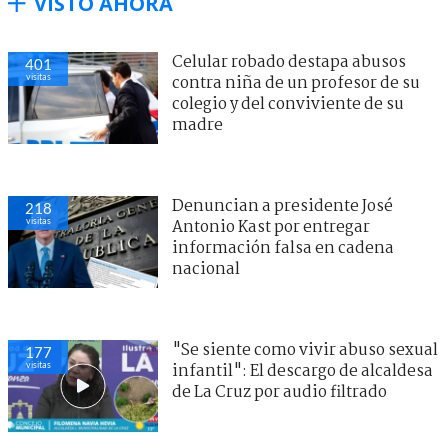
VISTO AHORA
Celular robado destapa abusos
401
visitas
contra niña de un profesor de su
colegio y del conviviente de su
madre
Denuncian a presidente José
218
visitas
Antonio Kast por entregar
información falsa en cadena
nacional
"Se siente como vivir abuso sexual
177
visitas
infantil": El descargo de alcaldesa
de La Cruz por audio filtrado