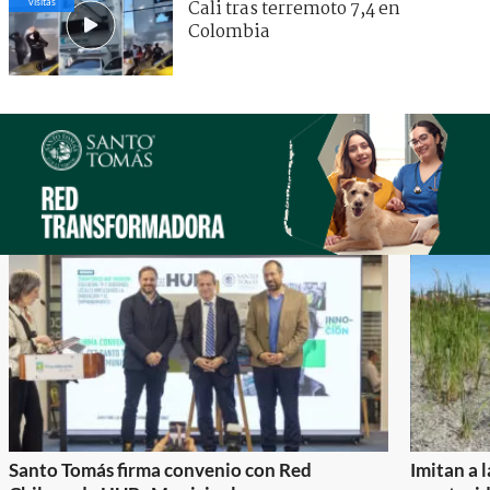
visitas
Cali tras terremoto 7,4 en
Colombia
Santo Tomás firma convenio con Red
Imitan a 