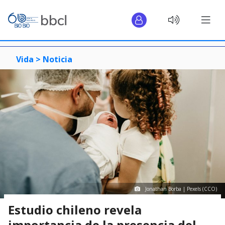
Vida >
Noticia
Jonathan Borba | Pexels (CCO)
Estudio chileno revela
importancia de la presencia del