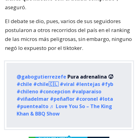
aseguró.
El debate se dio, pues, varios de sus seguidores
postularon a otros recorridos del país en el ranking
de las micros más peligrosas, sin embargo, ninguno
negó lo expuesto por el tiktoker.
@gabogutierrezefe
Pura adrenalina 🥵
#chile
#chile🇨🇱
#viral
#lentejas
#fyb
#chileno
#concepcion
#valparaiso
#viñadelmar
#peñaflor
#coronel
#lota
#puentealto
♬ Love You So – The King
Khan & BBQ Show