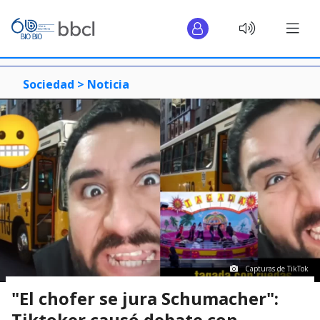
Sociedad >
Noticia
Capturas de TikTok
"El chofer se jura Schumacher":
Tiktoker causó debate con