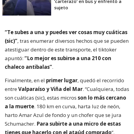
’carterazo’ en bus y enfrentó a
sujeto
“Te subes a una y puedes ver cosas muy cuáticas
(sic)”
, tras enumerar diversos hechos que se pueden
atestiguar dentro de este transporte, el tiktoker
apuntó:
“Lo mejor es subirse a una 210 con
chaleco antibalas”
.
Finalmente, en el
primer lugar
, quedó el recorrido
entre
Valparaíso y Viña del Mar
. “Cualquiera, todas
son cuáticas (sic), estas micros
son lo más cercano
a la muerte
. 180 km en curva, harta luz de neón,
harto Amar Azul de fondo y un chofer que se jura
Schumacher.
Para subirte a una micro de estas
tienes que hacerlo con el ataúd comprado
“,