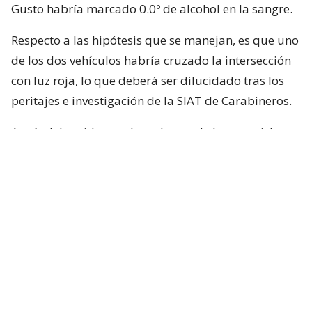
Gusto habría marcado 0.0º de alcohol en la sangre.
Respecto a las hipótesis que se manejan, es que uno
de los dos vehículos habría cruzado la intersección
con luz roja, lo que deberá ser dilucidado tras los
peritajes e investigación de la SIAT de Carabineros.
A raíz del accidente, el conductor de la motocicleta
fue trasladado por personal SAMU hasta la Clínica
Las Condes, a fin de evaluar sus lesiones.
Por su parte, la causa pasará a manos de la Fiscalía
de Las Condes, quienes seguirán con la
investigación.
Al cierre de esta nota, el conductor no se ha referido
a la situación.