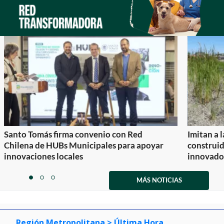
Santo Tomás firma convenio con Red
Imitan a 
Chilena de HUBs Municipales para apoyar
construi
innovaciones locales
innovador
Item
1
MÁS NOTICIAS
item
item
item
of
0
1
2
3
Región Metropolitana
> Última Hora