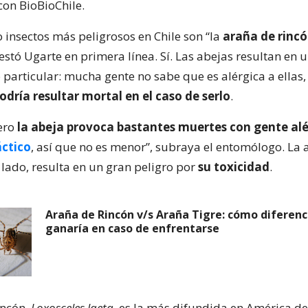
con BioBioChile.
 insectos más peligrosos en Chile son “la
araña de rincó
estó Ugarte en primera línea. Sí. Las abejas resultan en 
particular: mucha gente no sabe que es alérgica a ellas,
odría resultar mortal en el caso de serlo
.
pero
la abeja provoca bastantes muertes con gente alé
áctico
, así que no es menor”, subraya el entomólogo. La 
 lado, resulta en un gran peligro por
su toxicidad
.
Araña de Rincón v/s Araña Tigre: cómo diferenci
ganaría en caso de enfrentarse
incón,
Loxosceles laeta
, es la más difundida en América del