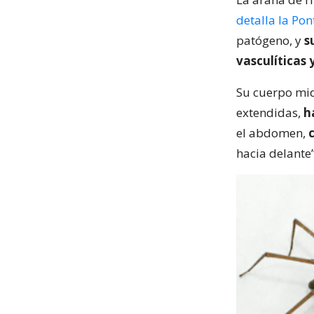
detalla la Pon
patógeno, y
s
vasculíticas
Su cuerpo mid
extendidas,
h
el abdomen,
hacia delante”