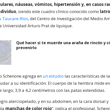
lares, náuseas, vómitos, hipertensión y, en casos rar
ndividuo
, siendo este cuadro clínico conocido como
latr
s Taucare-Ríos
, del Centro de Investigación del Medio A
a Universidad Arturo Prat de Iquique.
Qué hacer si te muerde una araña de rincón y 
prevenirlo
go Schenone agrega en
un estudio
las características de l
udar a su identificación. El cuerpo de la hembra mide ent
 largo; 3,9 a 4,2 centímetros con las patas extendidas.
egro aterciopelado, y en su abdomen, en la cara dorsal y 
nta
manchas de color rojo
“, indica el profesional. Sche