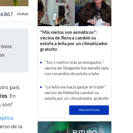
4.867
visitas
"Mis nietos son asmáticos":
vecina de Renca cambió su
estufa a leña por un climatizador
rosos
gratuito
ón
"Tos y resfrío más prolongados":
vecina de Talagante fue beneficiada
con recambio de estufa a leña
stro país
"La leña me hacía gastar el triple":
vecino de Melipilla cambió su
tos
. En
estufa por un climatizador gratuito
s son?
MÁS NOTICIAS
xplica
erso de la