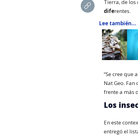
Tierra, de lo
dife
rentes.
Lee también...
“Se cree que 
Nat Geo. Fan 
frente a más d
Los inse
En este conte
entregó el lis