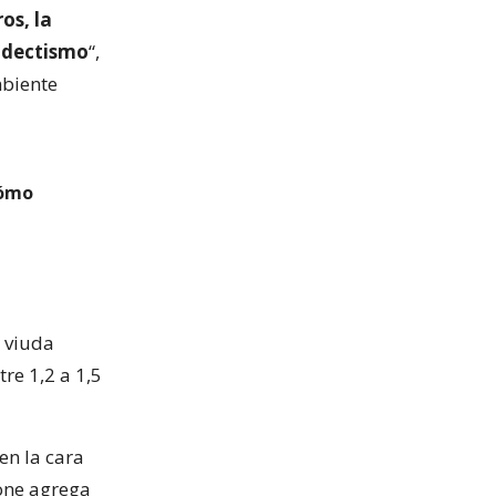
os, la
odectismo
“,
mbiente
cómo
a viuda
re 1,2 a 1,5
en la cara
none agrega