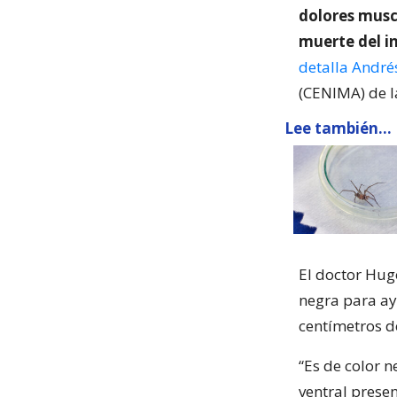
dolores muscu
muerte del i
detalla André
(CENIMA) de l
Lee también...
El doctor Hu
negra para ay
centímetros de
“Es de color n
ventral prese