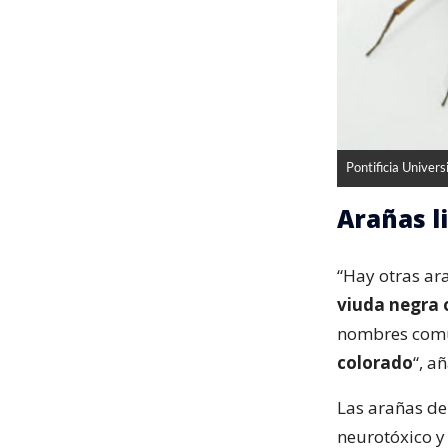
Pontificia Univers
Arañas li
“Hay otras ar
viuda negra
nombres com
colorado
“, a
Las arañas de 
neurotóxico 