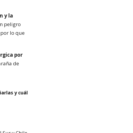
n y la
un peligro
 por lo que
rgica por
araña de
arlas y cuál
 Sur y Chile,