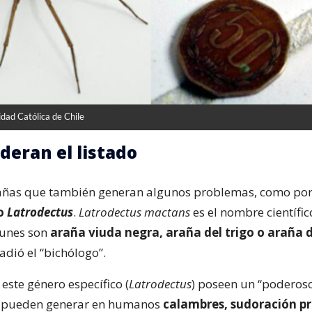
idad Católica de Chile
deran el listado
añas que también generan algunos problemas, como por
 o
Latrodectus
.
Latrodectus mactans
es el nombre científico
unes son
araña viuda negra, araña del trigo o araña 
ñadió el “bichólogo”.
este género específico (
Latrodectus
) poseen un “poderoso
y pueden generar en humanos
calambres, sudoración pr