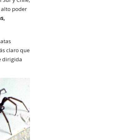
 alto poder
s,
patas
más claro que
e dirigida