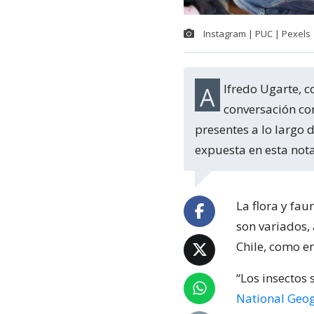
Instagram | PUC | Pexels
Alfredo Ugarte, conocido popularmente como el "bichólogo", detalló en
conversación con
presentes a lo largo 
expuesta en esta nota
La flora y fau
son variados,
Chile, como e
“Los insectos 
National Geo