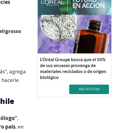
cies
eligrosos
L’Oréal Groupe busca que el 50%
de sus envases provenga de
ás”, agrega
materiales reciclados o de origen
biológico
 hacerle
MÁS NOTICIAS
hile
hólogo”
,
ro país
, en