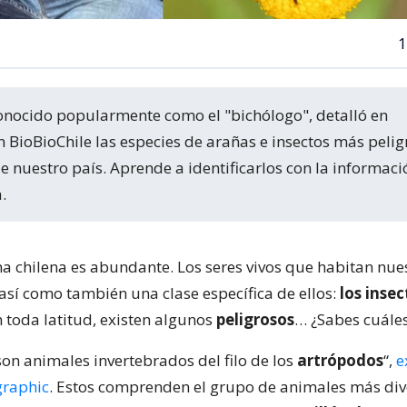
1
 BioBioChile las especies de arañas e insectos más pelig
de nuestro país. Aprende a identificarlos con la informaci
.
na chilena es abundante. Los seres vivos que habitan nue
 así como también una clase específica de ellos:
los insec
n toda latitud, existen algunos
peligrosos
… ¿Sabes cuále
son animales invertebrados del filo de los
artrópodos
“,
e
graphic
. Estos comprenden el grupo de animales más div