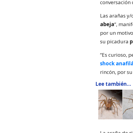
conversación 
Las arañas y/o
abeja
“, manif
por un motivo 
su picadura
p
“Es curioso, 
shock anafil
rincón, por su
Lee también...
La araña de r