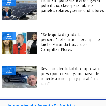
Trump impone arancel del 15% al
22
visitas
polisilicio, clave para fabricar
paneles solares y semiconductores
"Se le quita dignidad a la
21
visitas
persona": el sentido descargo de
Lucho Miranda tras cruce
Campillai-Flores
Revelan identidad de empresario
17
visitas
preso por retener y amenazar de
muerte a niños por jugar al "rin
raja"
Internacional
> Agencia De Noticias