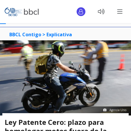
BBCL Contigo >
Explicativa
Agencia Uno
Ley Patente Cero: plazo para
homologar motos fuera de la