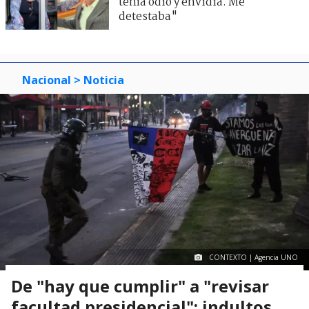
tenía odio y envidia. Me
detestaba"
Nacional
> Noticia
CONTEXTO | Agencia UNO
De "hay que cumplir" a "revisar
facultad presidencial": indultos