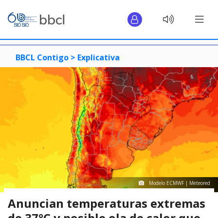
BBCL Contigo >
Explicativa
Modelo ECMWF | Meteored
Anuncian temperaturas extremas
de 37°C y posible ola de calor que