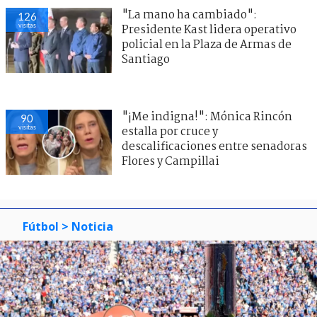
"La mano ha cambiado":
126
visitas
Presidente Kast lidera operativo
policial en la Plaza de Armas de
Santiago
"¡Me indigna!": Mónica Rincón
90
visitas
estalla por cruce y
descalificaciones entre senadoras
Flores y Campillai
Fútbol
> Noticia